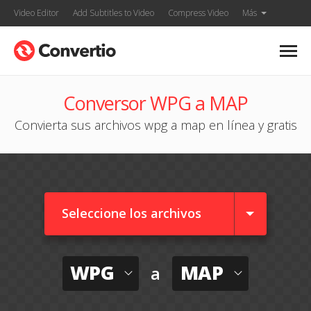
Video Editor
Add Subtitles to Video
Compress Video
Más
Conversor WPG a MAP
Convierta sus archivos wpg a map en línea y gratis
Seleccione los archivos
WPG
MAP
a