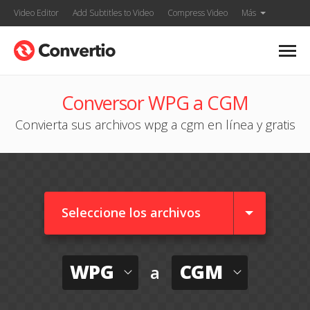
Video Editor
Add Subtitles to Video
Compress Video
Más
Conversor WPG a CGM
Convierta sus archivos wpg a cgm en línea y gratis
Seleccione los archivos
WPG
CGM
a