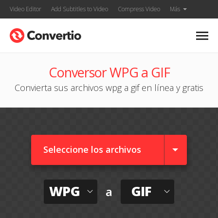
Video Editor
Add Subtitles to Video
Compress Video
Más
Conversor WPG a GIF
Convierta sus archivos wpg a gif en línea y gratis
Seleccione los archivos
WPG
GIF
a