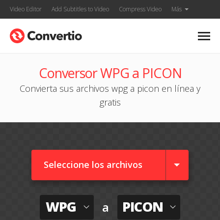
Video Editor
Add Subtitles to Video
Compress Video
Más
Conversor WPG a PICON
Convierta sus archivos wpg a picon en línea y
gratis
Seleccione los archivos
WPG
PICON
a