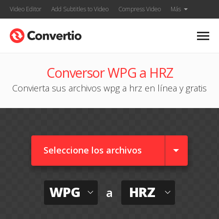
Video Editor
Add Subtitles to Video
Compress Video
Más
Conversor WPG a HRZ
Convierta sus archivos wpg a hrz en línea y gratis
Seleccione los archivos
WPG
HRZ
a