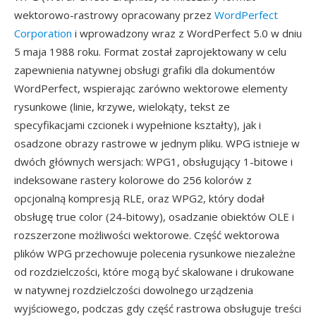
wektorowo-rastrowy opracowany przez
WordPerfect
Corporation
i wprowadzony wraz z WordPerfect 5.0 w dniu
5 maja 1988 roku. Format został zaprojektowany w celu
zapewnienia natywnej obsługi grafiki dla dokumentów
WordPerfect, wspierając zarówno wektorowe elementy
rysunkowe (linie, krzywe, wielokąty, tekst ze
specyfikacjami czcionek i wypełnione kształty), jak i
osadzone obrazy rastrowe w jednym pliku. WPG istnieje w
dwóch głównych wersjach: WPG1, obsługujący 1-bitowe i
indeksowane rastery kolorowe do 256 kolorów z
opcjonalną kompresją RLE, oraz WPG2, który dodał
obsługę true color (24-bitowy), osadzanie obiektów OLE i
rozszerzone możliwości wektorowe. Część wektorowa
plików WPG przechowuje polecenia rysunkowe niezależne
od rozdzielczości, które mogą być skalowane i drukowane
w natywnej rozdzielczości dowolnego urządzenia
wyjściowego, podczas gdy część rastrowa obsługuje treści