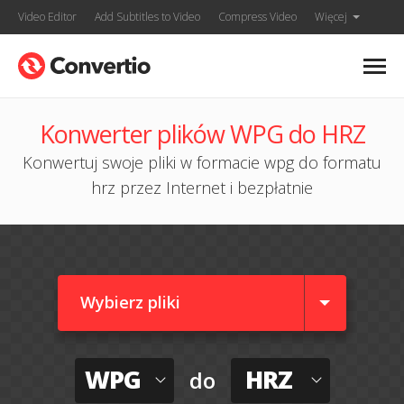
Video Editor
Add Subtitles to Video
Compress Video
Więcej
Konwerter plików WPG do HRZ
Konwertuj swoje pliki w formacie wpg do formatu
hrz przez Internet i bezpłatnie
Wybierz pliki
WPG
HRZ
do