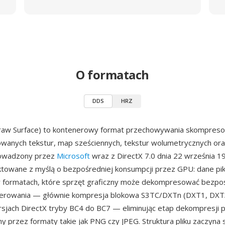
O formatach
DDS
HRZ
raw Surface) to kontenerowy format przechowywania skompreso
wanych tekstur, map sześciennych, tekstur wolumetrycznych or
owadzony przez
Microsoft
wraz z DirectX 7.0 dnia 22 września 199
towane z myślą o bezpośredniej konsumpcji przez GPU: dane pik
 formatach, które sprzęt graficzny może dekompresować bezpo
erowania — głównie kompresja blokowa S3TC/DXTn (DXT1, DXT3
jach DirectX tryby BC4 do BC7 — eliminując etap dekompresji p
przez formaty takie jak PNG czy JPEG. Struktura pliku zaczyna s