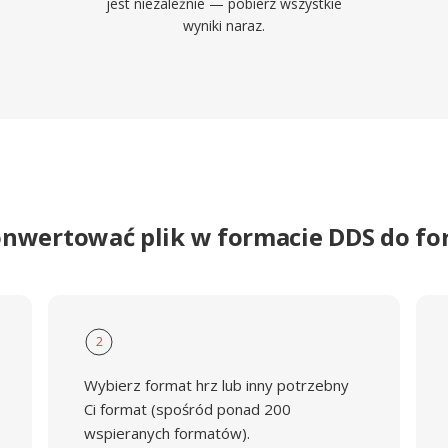
jest niezależnie — pobierz wszystkie
wyniki naraz.
onwertować plik w formacie DDS do f
2
Wybierz format hrz lub inny potrzebny
Ci format (spośród ponad 200
wspieranych formatów).