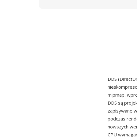
DDS (DirectD
nieskompreso
mipmap, wpr
DDS są projek
zapisywane w
podczas rend
nowszych wers
CPU wymagany 