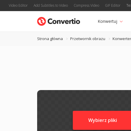
Video Editor
Add Subtitles to Video
Compress Video
GIF Editor
Te
Konwertuj
Strona główna
Przetwornik obrazu
Konwerte
Wybierz pliki