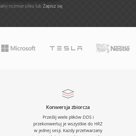
alny rozmiar pliku lub
Zapisz się
Konwersja zbiorcza
Prześlij wiele plików DDS i
przekonwertuj je wszystkie do HRZ
w jednej sesji. Każdy przetwarzany