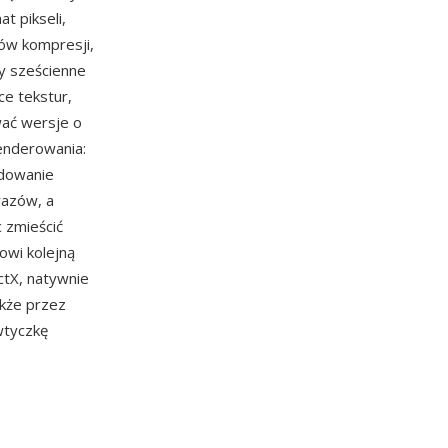
t pikseli,
ów kompresji,
y sześcienne
ce tekstur,
ać wersje o
enderowania:
adowanie
razów, a
 zmieścić
owi kolejną
ctX, natywnie
także przez
wtyczkę