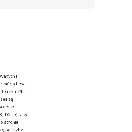
wanych i
az łańcuchów
9 roku. Pliki
seli są
średnio
, DXT5), a w
o stronie
ię od liczby