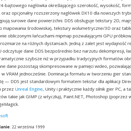
24-bajtowego nagłówka określającego szerokość, wysokość, forma
p oraz opcjonalny rozszerzony nagłówek DX10 dla nowszych tryb
ępują surowe dane powierzchni. DDS obsługuje tekstury 2D, map
do mapowania środowiska), tekstury wolumetryczne/3D oraz tabli
pnie obliczonymi łańcuchami mipmap pozwalającymi GPU próbkow
ozmiarze na różnych dystansach. Jedną z zalet jest wydajność r
 odczytuje dane DDS bezpośrednio bez narzutu dekompresji, ł
dramatycznie szybsze niż w przypadku tradycyjnych formatów ob
e dane pozostają skompresowane w pamięci wideo, pozwalając
r w VRAM jednocześnie. Dominacja formatu w tworzeniu gier stan
tę — DDS jest standardowym formatem tekstur dla aplikacji Dire
m przez
Unreal Engine
, Unity i praktycznie każdy silnik gier PC, a 
ów takie jak GIMP (z wtyczką), Paint.NET, Photoshop (poprzez 
geMagick.
soft
danie
: 22 września 1999