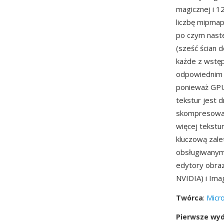
magicznej i 1
liczbę mipma
po czym nast
(sześć ścian 
każde z wstę
odpowiednim r
ponieważ GPU
tekstur jest 
skompresowan
więcej tekstu
kluczową zale
obsługiwany
edytory obraz
NVIDIA) i Ima
Twórca
:
Micro
Pierwsze wy