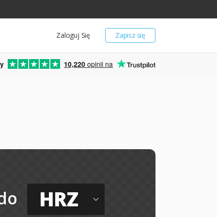
Zaloguj Się
Zapisz się
y
10,220
opinii na
HRZ
do