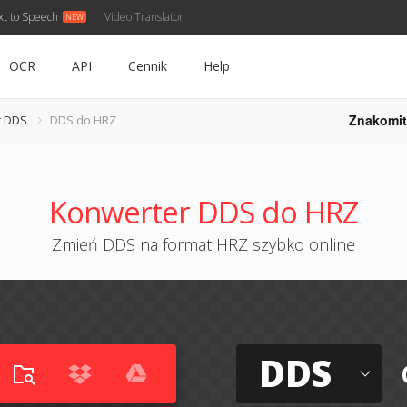
xt to Speech
Video Translator
OCR
API
Cennik
Help
Znakomit
r DDS
DDS do HRZ
Konwerter DDS do HRZ
Zmień DDS na format HRZ szybko online
DDS