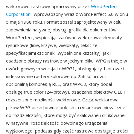
wektorowo-rastrowy opracowany przez
WordPerfect
Corporation
i wprowadzony wraz z WordPerfect 5.0 w dniu
5 maja 1988 roku. Format został zaprojektowany w celu
zapewnienia natywnej obsługi grafiki dla dokumentów
WordPerfect, wspierając zarówno wektorowe elementy
rysunkowe (linie, krzywe, wielokąty, tekst ze
specyfikacjami czcionek i wypełnione kształty), jak i
osadzone obrazy rastrowe w jednym pliku. WPG istnieje w
dwóch głównych wersjach: WPG1, obsługujący 1-bitowe i
indeksowane rastery kolorowe do 256 kolorów z
opcjonalną kompresją RLE, oraz WPG2, który dodał
obsługę true color (24-bitowy), osadzanie obiektów OLE i
rozszerzone możliwości wektorowe. Część wektorowa
plików WPG przechowuje polecenia rysunkowe niezależne
od rozdzielczości, które mogą być skalowane i drukowane
w natywnej rozdzielczości dowolnego urządzenia
wyjściowego, podczas gdy część rastrowa obsługuje treści