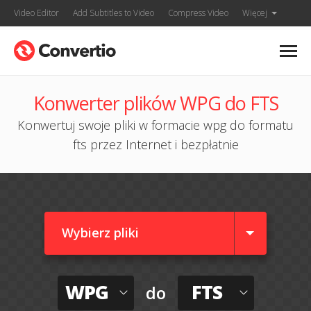
Video Editor
Add Subtitles to Video
Compress Video
Więcej
Konwerter plików WPG do FTS
Konwertuj swoje pliki w formacie wpg do formatu
fts przez Internet i bezpłatnie
Wybierz pliki
WPG
FTS
do