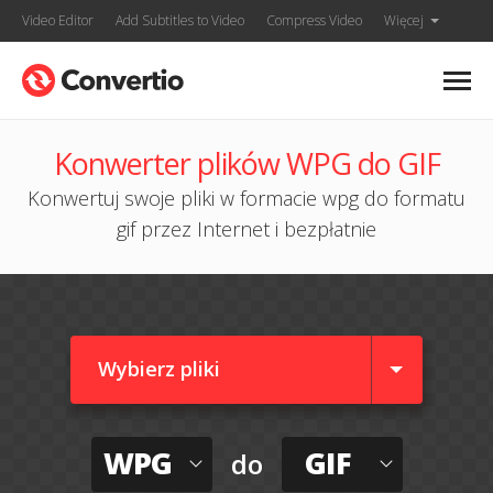
Video Editor
Add Subtitles to Video
Compress Video
Więcej
Konwerter plików WPG do GIF
Konwertuj swoje pliki w formacie wpg do formatu
gif przez Internet i bezpłatnie
Wybierz pliki
WPG
GIF
do