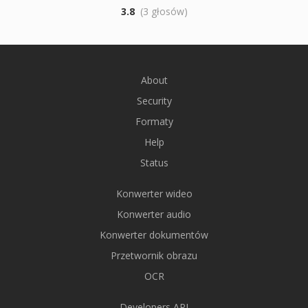
3.8
(3 głosów)
About
Security
Formaty
Help
Status
Konwerter wideo
Konwerter audio
Konwerter dokumentów
Przetwornik obrazu
OCR
Developers API