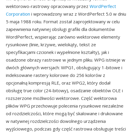
wektorowo-rastrowy opracowany przez
WordPerfect
Corporation
i wprowadzony wraz z WordPerfect 5.0 w dniu
5 maja 1988 roku. Format został zaprojektowany w celu
zapewnienia natywnej obsługi grafiki dla dokumentów
WordPerfect, wspierając zarówno wektorowe elementy
rysunkowe (linie, krzywe, wielokąty, tekst ze
specyfikacjami czcionek i wypełnione kształty), jak i
osadzone obrazy rastrowe w jednym pliku. WPG istnieje w
dwóch głównych wersjach: WPG1, obsługujący 1-bitowe i
indeksowane rastery kolorowe do 256 kolorów z
opcjonalną kompresją RLE, oraz WPG2, który dodał
obsługę true color (24-bitowy), osadzanie obiektów OLE i
rozszerzone możliwości wektorowe. Część wektorowa
plików WPG przechowuje polecenia rysunkowe niezależne
od rozdzielczości, które mogą być skalowane i drukowane
w natywnej rozdzielczości dowolnego urządzenia
wyjściowego, podczas gdy część rastrowa obsługuje treści