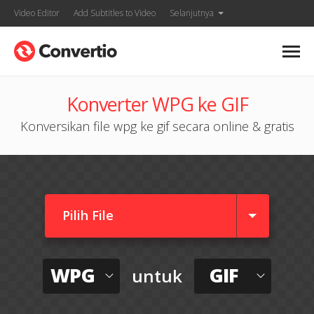
Video Editor
Add Subtitles to Video
Selanjutnya
Konverter WPG ke GIF
Konversikan file wpg ke gif secara online & gratis
Pilih File
WPG
GIF
untuk