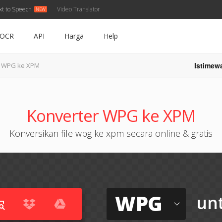
xt to Speech
Video Translator
OCR
API
Harga
Help
Istimew
WPG ke XPM
Konverter WPG ke XPM
Konversikan file wpg ke xpm secara online & gratis
WPG
un