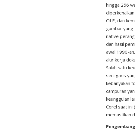
hingga 256 w
diperkenalkan
OLE, dan kema
gambar yang t
native perang
dan hasil pem
awal 1990-an,
alur kerja dok
Salah satu k
seni garis yan
kebanyakan fo
campuran yang
keunggulan la
Corel saat in
memastikan do
Pengemban