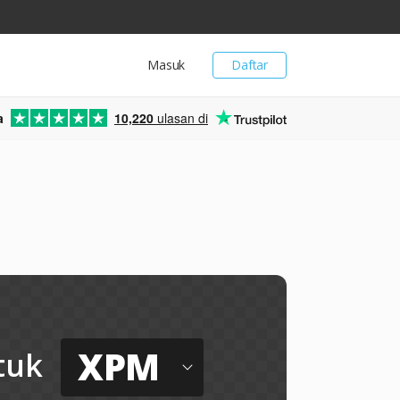
Masuk
Daftar
a
10,220
ulasan di
XPM
tuk