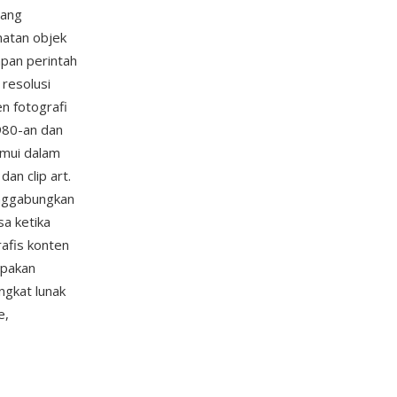
yang
matan objek
pan perintah
 resolusi
n fotografi
980-an dan
emui dalam
an clip art.
enggabungkan
sa ketika
afis konten
upakan
ngkat lunak
e,