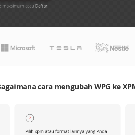
 file maksimum atau
Daftar
Bagaimana cara mengubah WPG ke XP
2
Pilih xpm atau format lainnya yang Anda