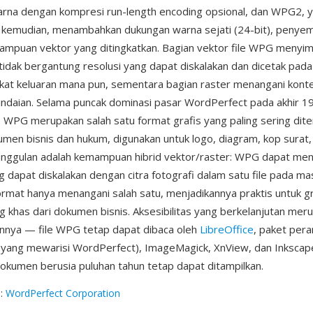
arna dengan kompresi run-length encoding opsional, dan WPG2, 
 kemudian, menambahkan dukungan warna sejati (24-bit), penye
mpuan vektor yang ditingkatkan. Bagian vektor file WPG menyim
idak bergantung resolusi yang dapat diskalakan dan dicetak pada
kat keluaran mana pun, sementara bagian raster menangani konte
indaian. Selama puncak dominasi pasar WordPerfect pada akhir 1
 WPG merupakan salah satu format grafis yang paling sering dit
umen bisnis dan hukum, digunakan untuk logo, diagram, kop surat, d
eunggulan adalah kemampuan hibrid vektor/raster: WPG dapat m
g dapat diskalakan dengan citra fotografi dalam satu file pada ma
rmat hanya menangani salah satu, menjadikannya praktis untuk gr
 khas dari dokumen bisnis. Aksesibilitas yang berkelanjutan mer
innya — file WPG tetap dapat dibaca oleh
LibreOffice
, paket pera
i (yang mewarisi WordPerfect), ImageMagick, XnView, dan Inkscap
kumen berusia puluhan tahun tetap dapat ditampilkan.
g
:
WordPerfect Corporation