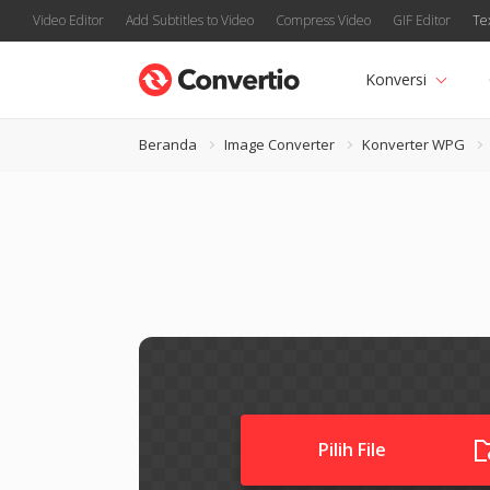
Video Editor
Add Subtitles to Video
Compress Video
GIF Editor
Te
Konversi
Beranda
Image Converter
Konverter WPG
Pilih File