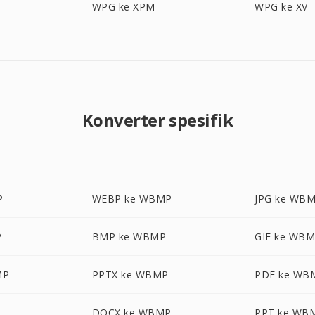
WPG ke XPM
WPG ke XV
Konverter spesifik
P
WEBP ke WBMP
JPG ke WB
P
BMP ke WBMP
GIF ke WB
MP
PPTX ke WBMP
PDF ke WB
DOCX ke WBMP
PPT ke WB