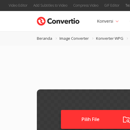
Video Editor
Add Subtitles to Video
Compress Video
GIF Editor
Te
Konversi
Beranda
Image Converter
Konverter WPG
Pilih File