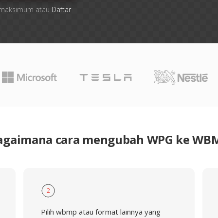
ile maksimum atau
Daftar
agaimana cara mengubah WPG ke WB
2
Pilih wbmp atau format lainnya yang