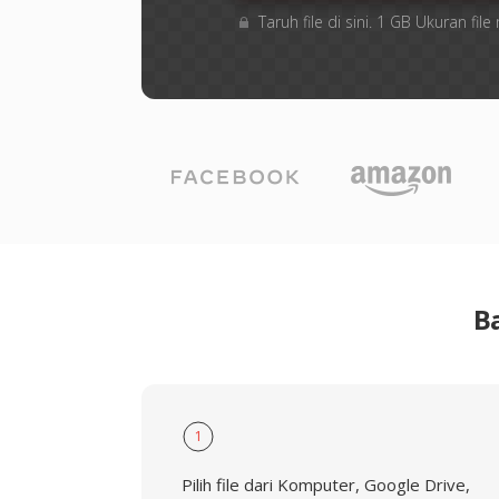
Taruh file di sini. 1 GB Ukuran f
B
1
Pilih file dari Komputer, Google Drive,