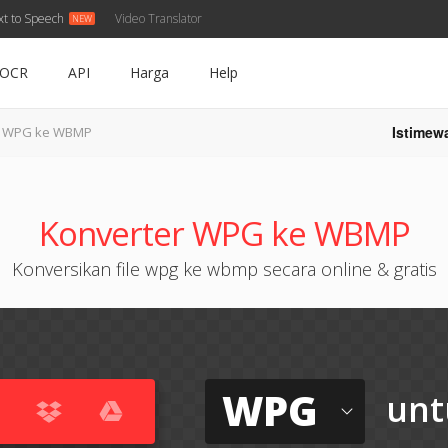
xt to Speech
Video Translator
OCR
API
Harga
Help
Istimew
WPG ke WBMP
Konverter WPG ke WBMP
Konversikan file wpg ke wbmp secara online & gratis
WPG
unt