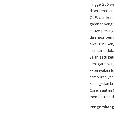
hingga 256 w
diperkenalkan
OLE, dan kema
gambar yang t
native perang
dan hasil pem
awal 1990-an,
alur kerja dok
Salah satu k
seni garis yan
kebanyakan fo
campuran yang
keunggulan la
Corel saat in
memastikan do
Pengemban