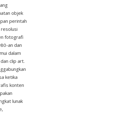
yang
matan objek
pan perintah
 resolusi
n fotografi
980-an dan
emui dalam
an clip art.
enggabungkan
sa ketika
afis konten
upakan
ngkat lunak
e,