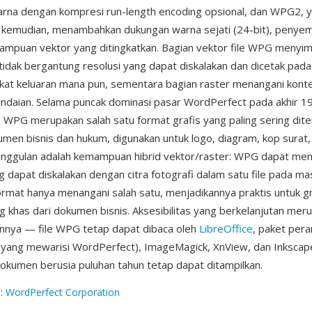
arna dengan kompresi run-length encoding opsional, dan WPG2, 
 kemudian, menambahkan dukungan warna sejati (24-bit), penye
mpuan vektor yang ditingkatkan. Bagian vektor file WPG menyim
idak bergantung resolusi yang dapat diskalakan dan dicetak pada
kat keluaran mana pun, sementara bagian raster menangani konte
indaian. Selama puncak dominasi pasar WordPerfect pada akhir 1
 WPG merupakan salah satu format grafis yang paling sering dit
umen bisnis dan hukum, digunakan untuk logo, diagram, kop surat, d
eunggulan adalah kemampuan hibrid vektor/raster: WPG dapat m
g dapat diskalakan dengan citra fotografi dalam satu file pada ma
rmat hanya menangani salah satu, menjadikannya praktis untuk gr
 khas dari dokumen bisnis. Aksesibilitas yang berkelanjutan mer
innya — file WPG tetap dapat dibaca oleh
LibreOffice
, paket pera
i (yang mewarisi WordPerfect), ImageMagick, XnView, dan Inkscap
kumen berusia puluhan tahun tetap dapat ditampilkan.
g
:
WordPerfect Corporation