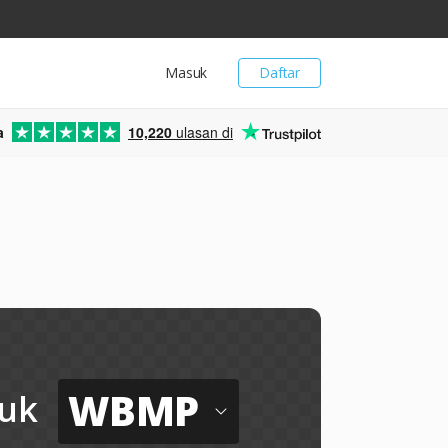
Masuk
Daftar
a
10,220
ulasan di
WBMP
uk