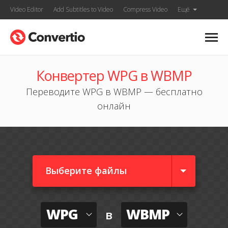
Video Editor
Add Subtitles to Video
Compress Video
Ещё
Конвертер WPG в WBMP
Переводите WPG в WBMP — бесплатно
онлайн
Выберите файлы
WPG
WBMP
в