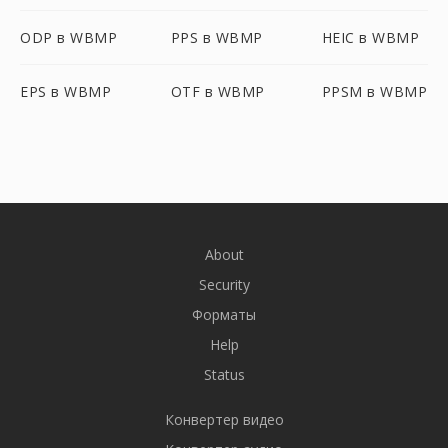
ODP в WBMP
PPS в WBMP
HEIC в WBMP
EPS в WBMP
OTF в WBMP
PPSM в WBMP
About
Security
Форматы
Help
Status
Конвертер видео