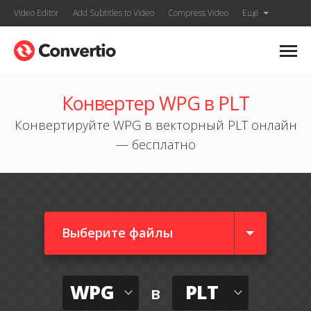
Video Editor
Add Subtitles to Video
Compress Video
Ещё
Конвертер WPG в PLT
Конвертируйте WPG в векторный PLT онлайн
— бесплатно
Выберите файлы
WPG
PLT
в