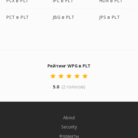
PCX в PLT
IPL в PLT
HDR в PLT
PCT в PLT
JBG в PLT
JPS в PLT
Рейтинг WPG в PLT
5.0
(2 голосов)
About
Security
Форматы