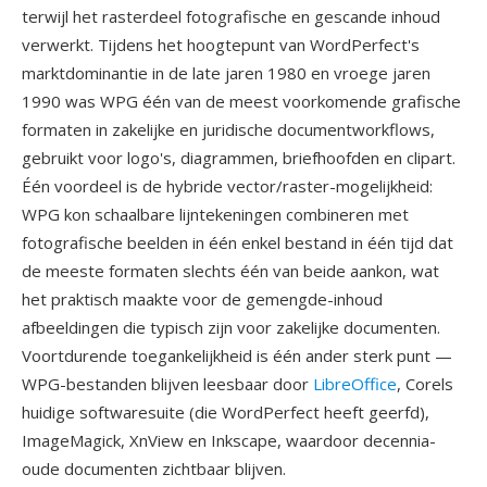
terwijl het rasterdeel fotografische en gescande inhoud
verwerkt. Tijdens het hoogtepunt van WordPerfect's
marktdominantie in de late jaren 1980 en vroege jaren
1990 was WPG één van de meest voorkomende grafische
formaten in zakelijke en juridische documentworkflows,
gebruikt voor logo's, diagrammen, briefhoofden en clipart.
Één voordeel is de hybride vector/raster-mogelijkheid:
WPG kon schaalbare lijntekeningen combineren met
fotografische beelden in één enkel bestand in één tijd dat
de meeste formaten slechts één van beide aankon, wat
het praktisch maakte voor de gemengde-inhoud
afbeeldingen die typisch zijn voor zakelijke documenten.
Voortdurende toegankelijkheid is één ander sterk punt —
WPG-bestanden blijven leesbaar door
LibreOffice
, Corels
huidige softwaresuite (die WordPerfect heeft geerfd),
ImageMagick, XnView en Inkscape, waardoor decennia-
oude documenten zichtbaar blijven.