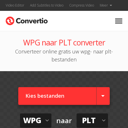
Video Editor
Add Subtitles to Video
Compress Video
Meer
WPG naar PLT converter
Converteer online gratis uw wpg- naar plt-
bestanden
Kies bestanden
WPG
PLT
naar