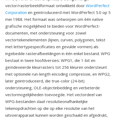
vector/rasterbeeldformaat ontwikkeld door
WordPerfect
Corporation
en geintroduceerd met WordPerfect 5.0 op 5
mei 1988. Het formaat was ontworpen om één native
grafische mogelijkheid te bieden voor WordPerfect-
documenten, met ondersteuning voor zowel
vectortekenelementen (lijnen, curven, polygonen, tekst
met lettertypespecificaties en gevulde vormen) als
ingebedde rasterafbeeldingen in één enkel bestand. WPG
bestaat in twee hoofdversies: WPG1, die 1-bit en
geïndexeerde kleurrasters tot 256 kleuren ondersteunt
met optionele run-length encoding compressie, en WPG2,
later geintroduceerd, die true-color (24-bit)
ondersteuning, OLE-objectinbedding en verbeterde
vectormogelijkheden toevoegde. Het vectordeel van
WPG-bestanden slaat resolutieonafhankelijke
tekenopdrachten op die op elke resolutie van het
uitvoerapparaat kunnen worden geschaald en afgedrukt,