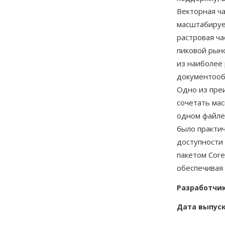
Векторная ч
масштабируе
растровая ча
пиковой рын
из наиболее
документообо
Одно из пре
сочетать ма
одном файле
было практи
доступности
пакетом Core
обеспечивая
Разработчи
Дата выпус