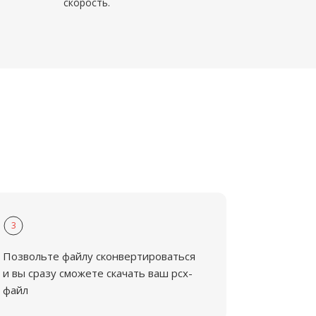
скорость.
3
Позвольте файлу сконвертироваться
и вы сразу сможете скачать ваш pcx-
файл