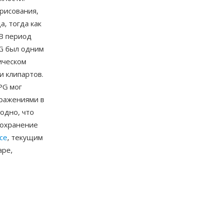
рисования,
, тогда как
 В период
PG был одним
ическом
и клипартов.
PG мог
ражениями в
одно, что
Сохранение
ice
, текущим
ape,