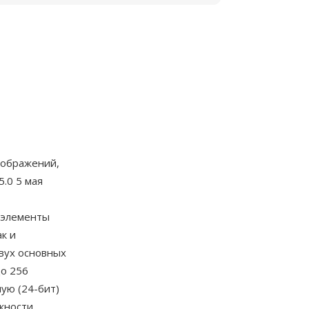
зображений,
.0 5 мая
 элементы
ак и
вух основных
о 256
ую (24-бит)
жности.