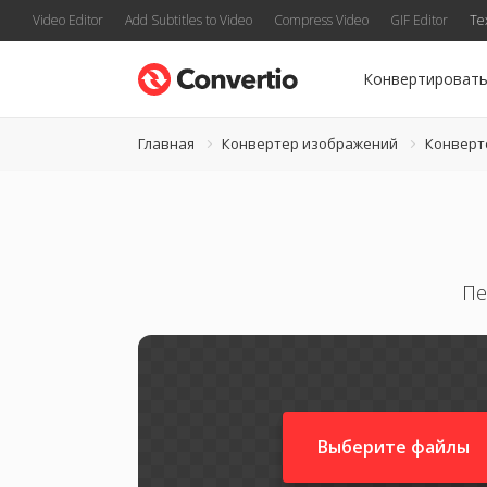
Video Editor
Add Subtitles to Video
Compress Video
GIF Editor
Te
Конвертироват
Главная
Конвертер изображений
Конверт
Пе
Выберите файлы