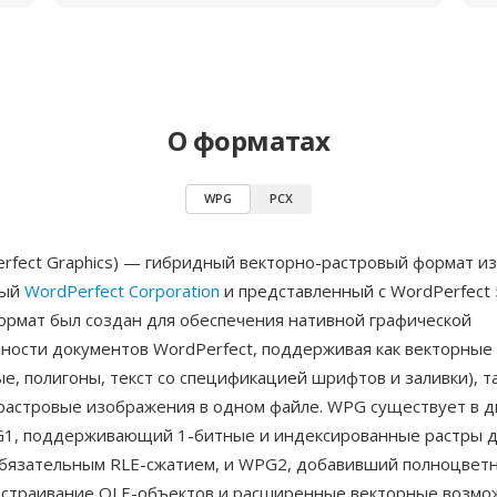
О форматах
WPG
PCX
rfect Graphics) — гибридный векторно-растровый формат и
ный
WordPerfect Corporation
и представленный с WordPerfect 5
Формат был создан для обеспечения нативной графической
ности документов WordPerfect, поддерживая как векторные
ые, полигоны, текст со спецификацией шрифтов и заливки), т
растровые изображения в одном файле. WPG существует в д
G1, поддерживающий 1-битные и индексированные растры д
обязательным RLE-сжатием, и WPG2, добавивший полноцветн
встраивание OLE-объектов и расширенные векторные возмо