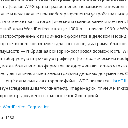
асть файлов WPG хранит разрешение-независимые команды 
мые и печатаемые при любом разрешении устройства вывода
сть отвечает за фотографический и сканированный контент.
очной доли WordPerfect в конце 1980-х — начале 1990-х W
 распространённых графических форматов в деловом и юрид
роте, использовавшимся для логотипов, диаграмм, бланков 
имуществ — гибридная векторно-растровая возможность: W
сштабируемую штриховую графику с фотографическими изоб
, когда большинство форматов поддерживали только что-то 
чно для типичной смешанной графики деловых документов. 
 — ещё одна сильная сторона: файлы WPG читаются
LibreOff
l (унаследовавшим WordPerfect), ImageMagick, XnView и Inksc
 просмотр документов с многолетней историей.
к
:
WordPerfect Corporation
ка
: 1988