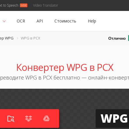
xt to Speech
Video Translator
ь
OCR
API
Стоимость
Help
Отлично
ер WPG
WPG в PCX
Конвертер WPG в PCX
реводите WPG в PCX бесплатно — онлайн-конвер
WPG