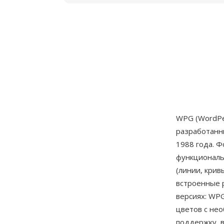
WPG (WordPe
разработан
1988 года. 
функциональ
(линии, крив
встроенные 
версиях: WP
цветов с не
поддержку, 