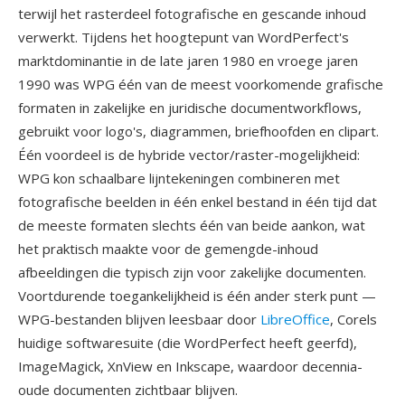
terwijl het rasterdeel fotografische en gescande inhoud
verwerkt. Tijdens het hoogtepunt van WordPerfect's
marktdominantie in de late jaren 1980 en vroege jaren
1990 was WPG één van de meest voorkomende grafische
formaten in zakelijke en juridische documentworkflows,
gebruikt voor logo's, diagrammen, briefhoofden en clipart.
Één voordeel is de hybride vector/raster-mogelijkheid:
WPG kon schaalbare lijntekeningen combineren met
fotografische beelden in één enkel bestand in één tijd dat
de meeste formaten slechts één van beide aankon, wat
het praktisch maakte voor de gemengde-inhoud
afbeeldingen die typisch zijn voor zakelijke documenten.
Voortdurende toegankelijkheid is één ander sterk punt —
WPG-bestanden blijven leesbaar door
LibreOffice
, Corels
huidige softwaresuite (die WordPerfect heeft geerfd),
ImageMagick, XnView en Inkscape, waardoor decennia-
oude documenten zichtbaar blijven.