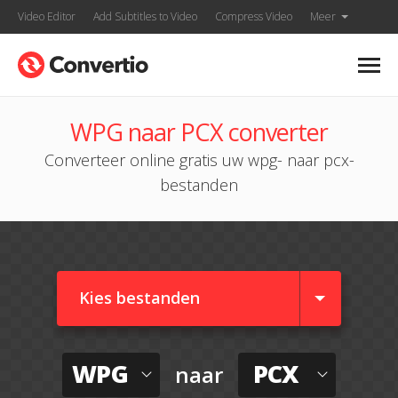
Video Editor
Add Subtitles to Video
Compress Video
Meer
WPG naar PCX converter
Converteer online gratis uw wpg- naar pcx-
bestanden
Kies bestanden
WPG
PCX
naar