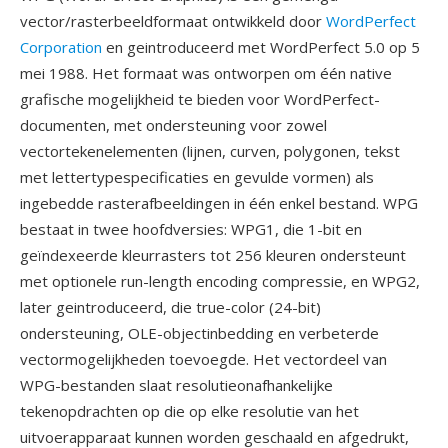
vector/rasterbeeldformaat ontwikkeld door
WordPerfect
Corporation
en geintroduceerd met WordPerfect 5.0 op 5
mei 1988. Het formaat was ontworpen om één native
grafische mogelijkheid te bieden voor WordPerfect-
documenten, met ondersteuning voor zowel
vectortekenelementen (lijnen, curven, polygonen, tekst
met lettertypespecificaties en gevulde vormen) als
ingebedde rasterafbeeldingen in één enkel bestand. WPG
bestaat in twee hoofdversies: WPG1, die 1-bit en
geïndexeerde kleurrasters tot 256 kleuren ondersteunt
met optionele run-length encoding compressie, en WPG2,
later geintroduceerd, die true-color (24-bit)
ondersteuning, OLE-objectinbedding en verbeterde
vectormogelijkheden toevoegde. Het vectordeel van
WPG-bestanden slaat resolutieonafhankelijke
tekenopdrachten op die op elke resolutie van het
uitvoerapparaat kunnen worden geschaald en afgedrukt,