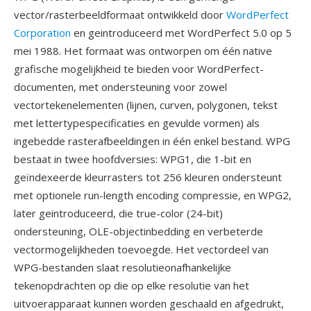
vector/rasterbeeldformaat ontwikkeld door
WordPerfect
Corporation
en geintroduceerd met WordPerfect 5.0 op 5
mei 1988. Het formaat was ontworpen om één native
grafische mogelijkheid te bieden voor WordPerfect-
documenten, met ondersteuning voor zowel
vectortekenelementen (lijnen, curven, polygonen, tekst
met lettertypespecificaties en gevulde vormen) als
ingebedde rasterafbeeldingen in één enkel bestand. WPG
bestaat in twee hoofdversies: WPG1, die 1-bit en
geïndexeerde kleurrasters tot 256 kleuren ondersteunt
met optionele run-length encoding compressie, en WPG2,
later geintroduceerd, die true-color (24-bit)
ondersteuning, OLE-objectinbedding en verbeterde
vectormogelijkheden toevoegde. Het vectordeel van
WPG-bestanden slaat resolutieonafhankelijke
tekenopdrachten op die op elke resolutie van het
uitvoerapparaat kunnen worden geschaald en afgedrukt,