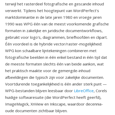
terwijl het rasterdeel fotografische en gescande inhoud
verwerkt. Tijdens het hoogtepunt van WordPerfect's
marktdominantie in de late jaren 1980 en vroege jaren
1990 was WPG één van de meest voorkomende grafische
formaten in zakelijke en juridische documentworkflows,
gebruikt voor logo's, diagrammen, briefhoofden en clipart.
Één voordeel is de hybride vector/raster-mogelijkheid:
WPG kon schaalbare lijntekeningen combineren met
fotografische beelden in één enkel bestand in één tijd dat
de meeste formaten slechts één van beide aankon, wat
het praktisch maakte voor de gemengde-inhoud
afbeeldingen die typisch zijn voor zakelijke documenten.
Voortdurende toegankelijkheid is één ander sterk punt —
WPG-bestanden blijven leesbaar door
LibreOffice
, Corels
huidige softwaresuite (die WordPerfect heeft geerfd),
ImageMagick, XnView en Inkscape, waardoor decennia-
oude documenten zichtbaar blijven.