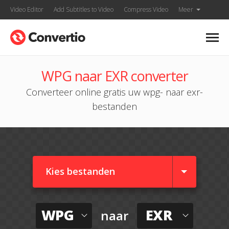
Video Editor
Add Subtitles to Video
Compress Video
Meer
WPG naar EXR converter
Converteer online gratis uw wpg- naar exr-
bestanden
Kies bestanden
WPG
EXR
naar