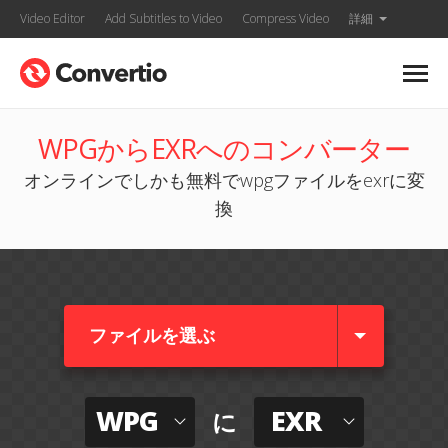
Video Editor
Add Subtitles to Video
Compress Video
詳細
WPGからEXRへのコンバーター
オンラインでしかも無料でwpgファイルをexrに変
換
ファイルを選ぶ
WPG
EXR
に