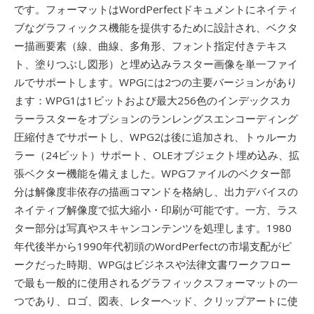
です。フォーマットはWordPerfectドキュメントにネイティ
ブなグラフィックス機能を提供するために設計され、ベクタ
ー描画要素（線、曲線、多角形、フォント指定付きテキス
ト、塗りつぶし図形）と埋め込みラスター画像を単一ファイ
ルでサポートします。WPGには2つの主要バージョンがあり
ます：WPG1は1ビットおよび最大256色のインデックスカ
ラーラスターをオプションのランレングスエンコーディング
圧縮付きでサポートし、WPG2は後に追加され、トゥルーカ
ラー（24ビット）サポート、OLEオブジェクト埋め込み、拡
張ベクター機能を備えました。WPGファイルのベクター部
分は解像度非依存の描画コマンドを格納し、出力デバイスの
ネイティブ解像度で拡大縮小・印刷が可能です。一方、ラス
ター部分は写真やスキャンコンテンツを処理します。1980
年代後半から1990年代初頭のWordPerfectの市場支配がピ
ークだった時期、WPGはビジネスや法律文書ワークフロー
で最も一般的に使用されるグラフィックスフォーマットの一
つであり、ロゴ、図表、レターヘッド、クリップアートに使