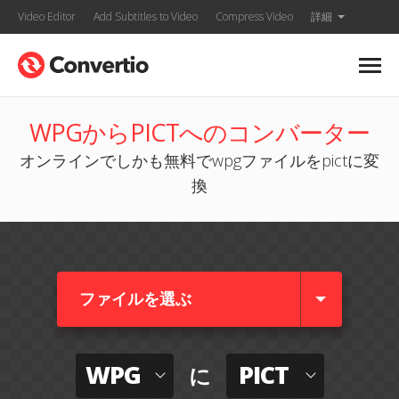
Video Editor
Add Subtitles to Video
Compress Video
詳細
WPGからPICTへのコンバーター
オンラインでしかも無料でwpgファイルをpictに変
換
ファイルを選ぶ
WPG
PICT
に