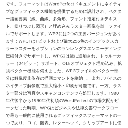
です。フォーマットはWordPerfectドキュメントにネイティ
ブなグラフィックス機能を提供するために設計され、ベクタ
ー描画要素（線、曲線、多角形、フォント指定付きテキス
ト、塗りつぶし図形）と埋め込みラスター画像を単一ファイ
ルでサポートします。WPGには2つの主要バージョンがあり
ます：WPG1は1ビットおよび最大256色のインデックスカ
ラーラスターをオプションのランレングスエンコーディング
圧縮付きでサポートし、WPG2は後に追加され、トゥルーカ
ラー（24ビット）サポート、OLEオブジェクト埋め込み、拡
張ベクター機能を備えました。WPGファイルのベクター部
分は解像度非依存の描画コマンドを格納し、出力デバイスの
ネイティブ解像度で拡大縮小・印刷が可能です。一方、ラス
ター部分は写真やスキャンコンテンツを処理します。1980
年代後半から1990年代初頭のWordPerfectの市場支配がピ
ークだった時期、WPGはビジネスや法律文書ワークフロー
で最も一般的に使用されるグラフィックスフォーマットの一
つであり、ロゴ、図表、レターヘッド、クリップアートに使