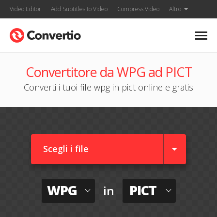
Video Editor
Add Subtitles to Video
Compress Video
Altro
Convertitore da WPG ad PICT
Converti i tuoi file wpg in pict online e gratis
Scegli i file
WPG
PICT
in