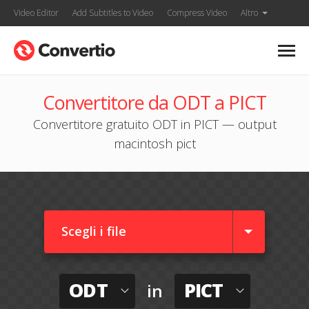
Video Editor
Add Subtitles to Video
Compress Video
Altro
Convertitore da ODT a PICT
Convertitore gratuito ODT in PICT — output
macintosh pict
Scegli i file
ODT
PICT
in