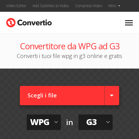
Video Editor
Add Subtitles to Video
Compress Video
Altro
Convertitore da WPG ad G3
Converti i tuoi file wpg in g3 online e gratis
Scegli i file
WPG
G3
in