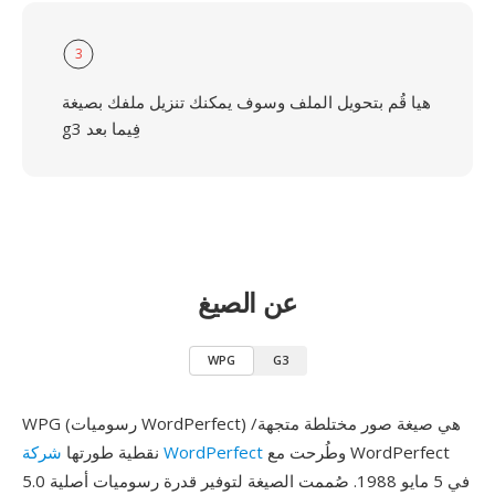
3
هيا قُم بتحويل الملف وسوف يمكنك تنزيل ملفك بصيغة
g3 فِيما بعد
عن الصيغ
WPG
G3
WPG (رسوميات WordPerfect) هي صيغة صور مختلطة متجهة/
وطُرحت مع WordPerfect
شركة WordPerfect
نقطية طورتها
5.0 في 5 مايو 1988. صُممت الصيغة لتوفير قدرة رسوميات أصلية