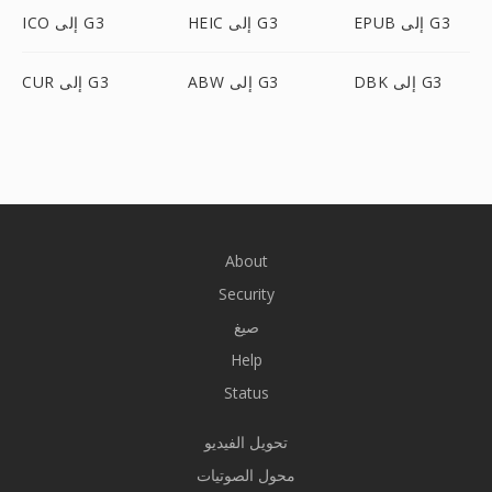
EPUB إلى G3
HEIC إلى G3
ICO إلى G3
DBK إلى G3
ABW إلى G3
CUR إلى G3
About
Security
صيغ
Help
Status
تحويل الفيديو
محول الصوتيات