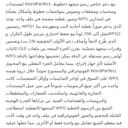
لمستندات WordPerfect، مع دعم عناصر رسم متجهة (خطوط
ومنحنيات ومضلعات ونصوص بمواصفات خطوط وأشكال معبأة)
وصور نقطية مضمنة في ملف واحد. توجد WPG في إصدارين
رئيسيين: WPG1 الذي يدعم صوراً نقطية أحادية البت ومفهرسة بما
يصل إلى 256 لوناً مع ضغط اختياري بترميز طول التكرار، وWPG2
الذي طُرح لاحقاً وأضاف دعم الألوان الحقيقية (24 بت) وتضمين
كائنات OLE وقدرات متجهة محسّنة. يخزن الجزء المتجه من ملفات
WPG أوامر رسم مستقلة عن الدقة يمكن تحجيمها وطباعتها بالدقة
الأصلية لأي جهاز إخراج، بينما يتعامل الجزء النقطي مع المحتوى
الفوتوغرافي والممسوح ضوئياً. خلال ذروة هيمنة WordPerfect
على السوق في أواخر الثمانينيات وأوائل التسعينيات، كانت WPG
واحدة من أكثر صيغ الرسوميات شيوعاً في سير عمل المستندات
التجارية والقانونية، واستُخدمت للشعارات والمخططات
والترويسات والقصاصات الفنية. من مزاياها القدرة الهجينة
المتجهة/النقطية: استطاعت WPG الجمع بين الرسوم الخطية
القابلة للتحجيم والصور الفوتوغرافية في ملف واحد في وقت كانت
فيه معظم الصيغ تتعامل مع واحدة فقط أو الأخرى، مما جعلها عملية