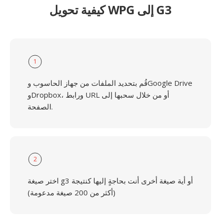
كيفية تحويل WPG إلى G3
1
قُم بتحديد الملفات من جهاز الحاسوب وGoogle Drive
وDropbox، ورابط URL أو من خلال سحبها إلى
الصفحة.
2
اختر صيغة g3 أو أية صيغة أخرى أنت بحاجةٍ إليها كنتيجة
(أكثر من 200 صيغة مدعومة)