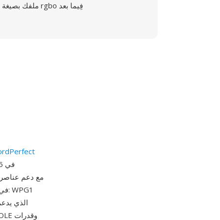
ملفك بصيغة rgbo فِيما بعد
شركة dPerfect