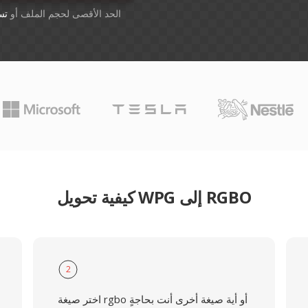
أسقِط الملفات هنا. 1 GB الحد الأقصى لحجم الملف أو
تس
كيفية تحويل WPG إلى RGBO
2
اختر صيغة rgbo أو أية صيغة أخرى أنت بحاجةٍ