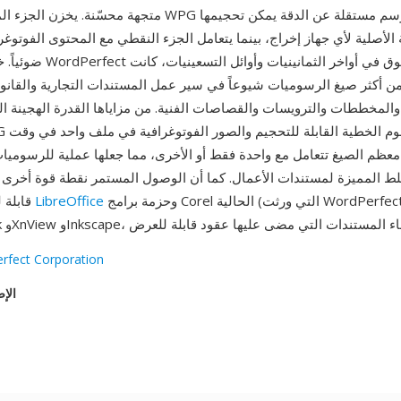
متجهة محسّنة. يخزن الجزء المتجه من ملفات WPG أوامر رسم 
 الأصلية لأي جهاز إخراج، بينما يتعامل الجزء النقطي مع المحتوى الفوتو
ضوئياً. خلال ذروة هيمنة Perfect
ن أكثر صيغ الرسوميات شيوعاً في سير عمل المستندات التجارية والقانو
المخططات والترويسات والقصاصات الفنية. من مزاياها القدرة الهجينة ال
معظم الصيغ تتعامل مع واحدة فقط أو الأخرى، مما جعلها عملية للرسومي
لط المميزة لمستندات الأعمال. كما أن الوصول المستمر نقطة قوة أخرى — 
وحزمة برامج Corel الحالية (التي ورثت WordPerfect)
LibreOffice
قابلة للقراءة بواسطة
rfect Corporation
الإص