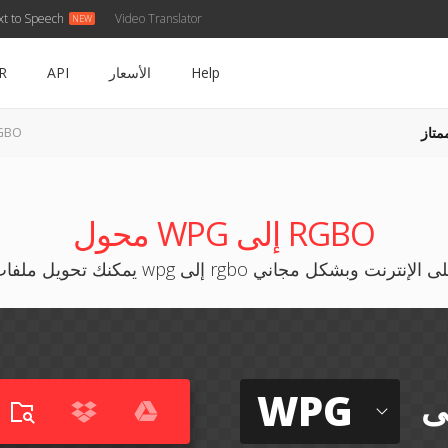
xt to Speech
Video Translator
Help
الأسعار
API
R
متاز
WPG إلى
محول WPG إلى RGBO
نك تحويل ملفات wpg إلى rgbo على الإنترنت وبشكل مجاني
WPG
ى