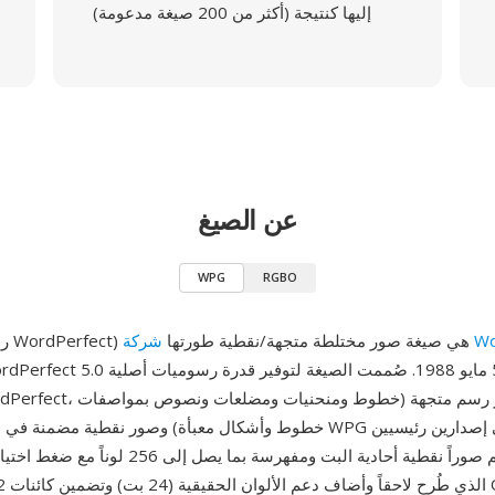
إليها كنتيجة (أكثر من 200 صيغة مدعومة)
عن الصيغ
WPG
RGBO
Wor
WPG (رسوميات WordPerfect) هي صيغة صور مختلطة متجهة/نقطية طورتها
خطوط وأشكال معبأة) وصور نقطية مضمنة في ملف واحد. توجد WPG في إ
الذي يدعم صوراً نقطية أحادية البت ومفهرسة بما يصل