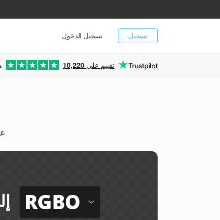
تسجيل
تسجيل الدخول
تقييم على
10,220
م
يمك
RGBO
إل