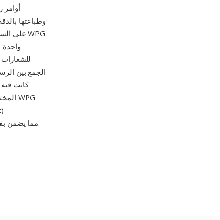
وطباعتها بالدقة
واحدة م
للشعارات و
كانت فيه 
المخت
وImageMagick وXnView وInkscape، مما يضمن بقاء المستندات التي مضى عليها عقود قابلة للعرض.