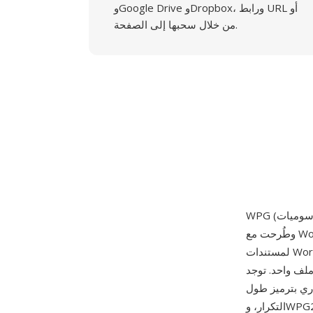
وGoogle Drive وDropbox، ورابط URL أو
من خلال سحبها إلى الصفحة.
وطُرحت مع WordPerfect 5.0 في 5 مايو 1988. صُممت الصيغة لتوفير قدرة رسوميات أصلية
لمستندات WordPerfect، مع دعم عناصر رسم متجهة (خطوط ومنحنيات ومضلعات ونصوص بمواصفات
صدارين رئيسيين: WPG1
 إلى 256 لوناً مع ضغط اختياري بترميز طول
التكرار، وWPG2 الذي طُرح لاحقاً وأضاف دعم الألوان الحقيقية (24 بت) وتضمين كائنات OLE وقدرات