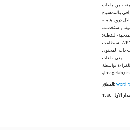
مستقلة عن الدقة يمكن تحجيمها
غرافي والممسوح
Word على السوق في أواخر الثمانينيات وأوائل التسعينيات، كانت WPG
نية، واستُخدمت
متجهة/النقطية:
استطاعت WPG الجمع بين الرسوم الخطية القابلة للتحجيم والصور الفوتوغرافية في ملف واحد في وقت
ات ذات المحتوى
تبقى ملفات WPG
WordPe
:
المطوّر
دار الأول
: 1988