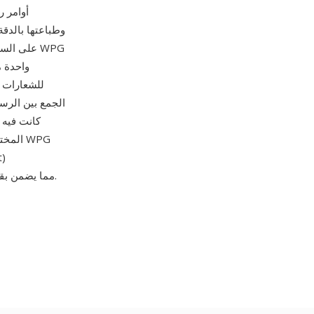
وطباعتها بالدقة
واحدة م
للشعارات و
كانت فيه 
المخت
وImageMagick وXnView وInkscape، مما يضمن بقاء المستندات التي مضى عليها عقود قابلة للعرض.