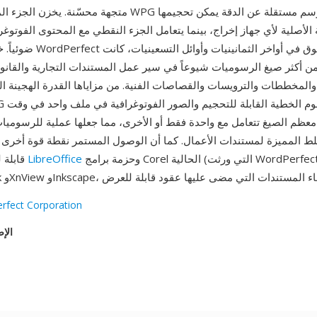
متجهة محسّنة. يخزن الجزء المتجه من ملفات WPG أوامر رسم 
 الأصلية لأي جهاز إخراج، بينما يتعامل الجزء النقطي مع المحتوى الفوتو
ضوئياً. خلال ذروة هيمنة Perfect
ن أكثر صيغ الرسوميات شيوعاً في سير عمل المستندات التجارية والقانو
المخططات والترويسات والقصاصات الفنية. من مزاياها القدرة الهجينة ال
معظم الصيغ تتعامل مع واحدة فقط أو الأخرى، مما جعلها عملية للرسومي
لط المميزة لمستندات الأعمال. كما أن الوصول المستمر نقطة قوة أخرى — 
وحزمة برامج Corel الحالية (التي ورثت WordPerfect)
LibreOffice
قابلة للقراءة بواسطة
rfect Corporation
الإص