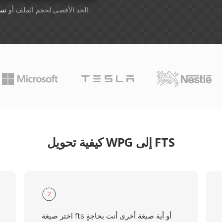
أسقِط الملفات هنا. 1 GB الحد الأقصى لحجم الملف أو
تس
كيفية تحويل WPG إلى FTS
2
اختر صيغة fts أو أية صيغة أخرى أنت بحاجةٍ