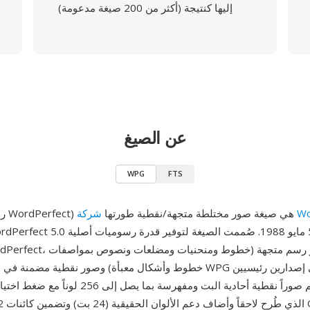
إليها كنتيجة (أكثر من 200 صيغة مدعومة)
عن الصيغ
WPG
FTS
Wor
WPG (رسوميات WordPerfect) هي صيغة صور مختلطة متجهة/نقطية طورتها
خطوط وأشكال معبأة) وصور نقطية مضمنة في ملف واحد. توجد WPG في إ
الذي يدعم صوراً نقطية أحادية البت ومفهرسة بما يصل