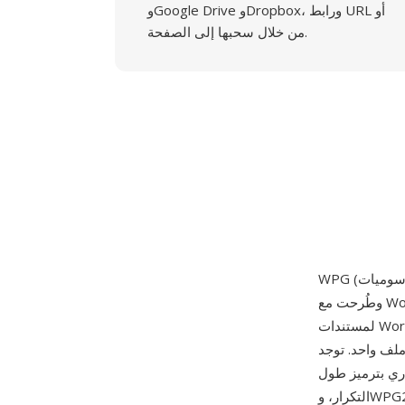
وGoogle Drive وDropbox، ورابط URL أو
من خلال سحبها إلى الصفحة.
وطُرحت مع WordPerfect 5.0 في 5 مايو 1988. صُممت الصيغة لتوفير قدرة رسوميات أصلية
لمستندات WordPerfect، مع دعم عناصر رسم متجهة (خطوط ومنحنيات ومضلعات ونصوص بمواصفات
صدارين رئيسيين: WPG1
 إلى 256 لوناً مع ضغط اختياري بترميز طول
التكرار، وWPG2 الذي طُرح لاحقاً وأضاف دعم الألوان الحقيقية (24 بت) وتضمين كائنات OLE وقدرات