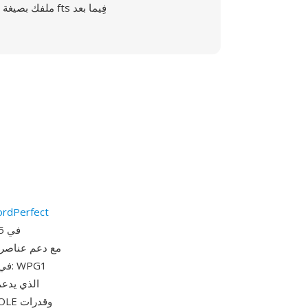
ملفك بصيغة fts فِيما بعد
شركة dPerfect