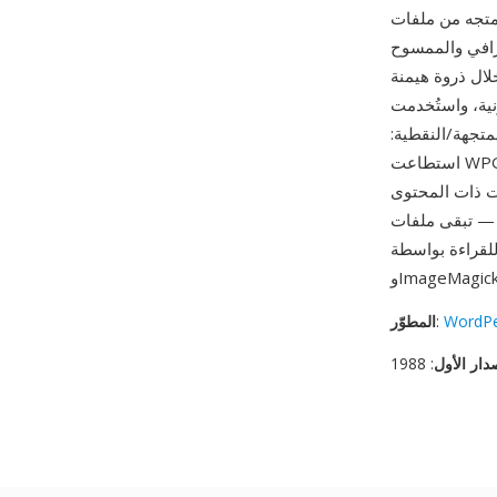
مستقلة عن الدقة يمكن تحجيمها
غرافي والممسوح
Word على السوق في أواخر الثمانينيات وأوائل التسعينيات، كانت WPG
نية، واستُخدمت
متجهة/النقطية:
استطاعت WPG الجمع بين الرسوم الخطية القابلة للتحجيم والصور الفوتوغرافية في ملف واحد في وقت
ات ذات المحتوى
تبقى ملفات WPG
WordPe
:
المطوّر
دار الأول
: 1988