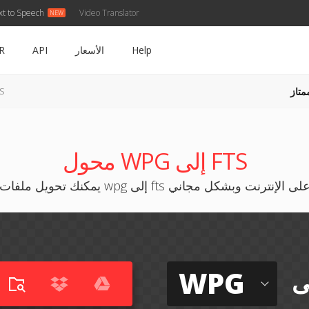
xt to Speech
Video Translator
Help
الأسعار
API
R
متاز
WPG 
محول WPG إلى FTS
مكنك تحويل ملفات wpg إلى fts على الإنترنت وبشكل مجاني
WPG
ى