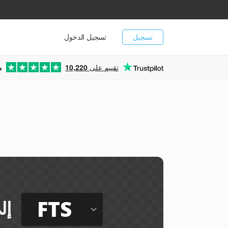
تسجيل
تسجيل الدخول
تقييم على
10,220
م
ي
FTS
إل