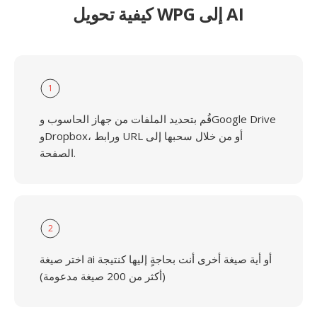
كيفية تحويل WPG إلى AI
1
قُم بتحديد الملفات من جهاز الحاسوب وGoogle Drive
وDropbox، ورابط URL أو من خلال سحبها إلى
الصفحة.
2
اختر صيغة ai أو أية صيغة أخرى أنت بحاجةٍ إليها كنتيجة
(أكثر من 200 صيغة مدعومة)