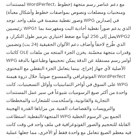
لمستندات WordPerfect، مع دعم عناصر رسم متجهة (خطوط
ومنحنيات ومضلعات ونصوص بمواصفات خطوط وأشكال معبأة)
وصور نقطية مضمنة في ملف واحد. توجد WPG في إصدارين
رئيسيين: WPG1 الذي يدعم صوراً نقطية أحادية البت ومفهرسة بما
يصل إلى 256 لوناً مع ضغط اختياري بترميز طول التكرار، وWPG2
الذي طُرح لاحقاً وأضاف دعم الألوان الحقيقية (24 بت) وتضمين
كائنات OLE وقدرات متجهة محسّنة. يخزن الجزء المتجه من ملفات
WPG أوامر رسم مستقلة عن الدقة يمكن تحجيمها وطباعتها بالدقة
الأصلية لأي جهاز إخراج، بينما يتعامل الجزء النقطي مع المحتوى
الفوتوغرافي والممسوح ضوئياً. خلال ذروة هيمنة WordPerfect
على السوق في أواخر الثمانينيات وأوائل التسعينيات، كانت WPG
واحدة من أكثر صيغ الرسوميات شيوعاً في سير عمل المستندات
التجارية والقانونية، واستُخدمت للشعارات والمخططات
والترويسات والقصاصات الفنية. من مزاياها القدرة الهجينة
المتجهة/النقطية: استطاعت WPG الجمع بين الرسوم الخطية
القابلة للتحجيم والصور الفوتوغرافية في ملف واحد في وقت كانت
فيه معظم الصيغ تتعامل مع واحدة فقط أو الأخرى، مما جعلها عملية