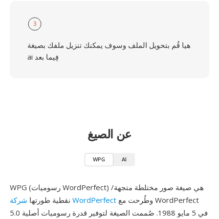
3
هيا قُم بتحويل الملف وسوف يمكنك تنزيل ملفك بصيغة
ai فِيما بعد
عن الصيغ
WPG
AI
WPG (رسوميات WordPerfect) هي صيغة صور مختلطة متجهة/
وطُرحت مع WordPerfect
شركة WordPerfect
نقطية طورتها
5.0 في 5 مايو 1988. صُممت الصيغة لتوفير قدرة رسوميات أصلية