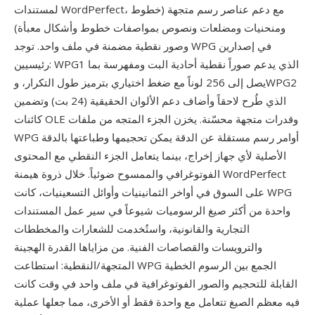
لمستندات WordPerfect، مع دعم عناصر رسم متجهة (خطوط
ومنحنيات ومضلعات ونصوص بمواصفات خطوط وأشكال معبأة)
وصور نقطية مضمنة في ملف واحد. توجد WPG في إصدارين
رئيسيين: WPG1 الذي يدعم صوراً نقطية أحادية البت ومفهرسة بما
يصل إلى 256 لوناً مع ضغط اختياري بترميز طول التكرار، وWPG2
الذي طُرح لاحقاً وأضاف دعم الألوان الحقيقية (24 بت) وتضمين
كائنات OLE وقدرات متجهة محسّنة. يخزن الجزء المتجه من ملفات
WPG أوامر رسم مستقلة عن الدقة يمكن تحجيمها وطباعتها بالدقة
الأصلية لأي جهاز إخراج، بينما يتعامل الجزء النقطي مع المحتوى
الفوتوغرافي والممسوح ضوئياً. خلال ذروة هيمنة WordPerfect
على السوق في أواخر الثمانينيات وأوائل التسعينيات، كانت WPG
واحدة من أكثر صيغ الرسوميات شيوعاً في سير عمل المستندات
التجارية والقانونية، واستُخدمت للشعارات والمخططات
والترويسات والقصاصات الفنية. من مزاياها القدرة الهجينة
المتجهة/النقطية: استطاعت WPG الجمع بين الرسوم الخطية
القابلة للتحجيم والصور الفوتوغرافية في ملف واحد في وقت كانت
فيه معظم الصيغ تتعامل مع واحدة فقط أو الأخرى، مما جعلها عملية