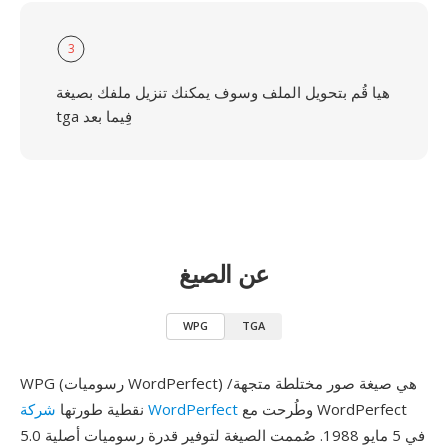
3
هيا قُم بتحويل الملف وسوف يمكنك تنزيل ملفك بصيغة
tga فِيما بعد
عن الصيغ
WPG
TGA
WPG (رسوميات WordPerfect) هي صيغة صور مختلطة متجهة/
وطُرحت مع WordPerfect
شركة WordPerfect
نقطية طورتها
5.0 في 5 مايو 1988. صُممت الصيغة لتوفير قدرة رسوميات أصلية