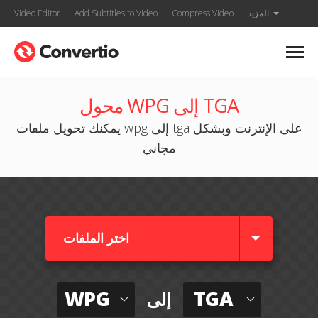
المزيد
Compress Video
Add Subtitles to Video
Video Editor
محول WPG إلى TGA
يمكنك تحويل ملفات wpg إلى tga على الإنترنت وبشكل
مجاني
اختر الملفات
WPG
TGA
إلى