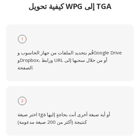
كيفية تحويل WPG إلى TGA
1
قُم بتحديد الملفات من جهاز الحاسوب وGoogle Drive
وDropbox، ورابط URL أو من خلال سحبها إلى
الصفحة.
2
اختر صيغة tga أو أية صيغة أخرى أنت بحاجةٍ إليها
كنتيجة (أكثر من 200 صيغة مدعومة)