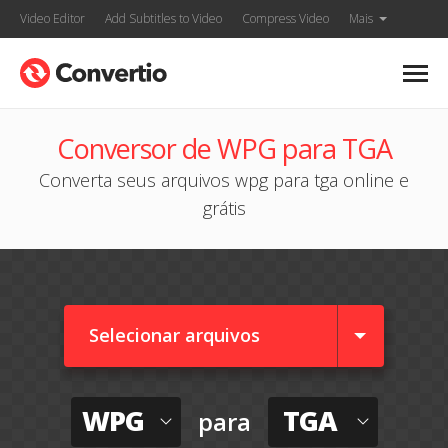
Video Editor
Add Subtitles to Video
Compress Video
Mais
Conversor de WPG para TGA
Converta seus arquivos wpg para tga online e
grátis
Selecionar arquivos
WPG
TGA
para