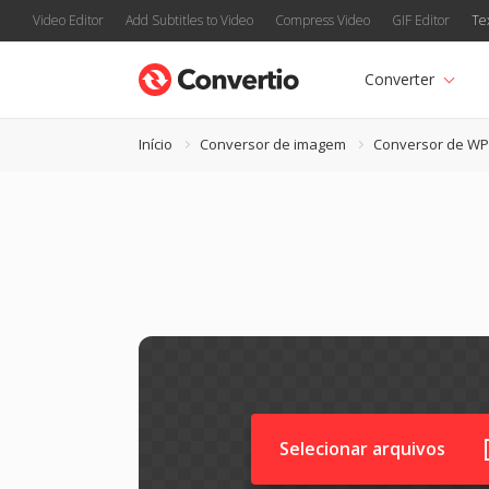
Video Editor
Add Subtitles to Video
Compress Video
GIF Editor
Te
Converter
Início
Conversor de imagem
Conversor de W
Selecionar arquivos