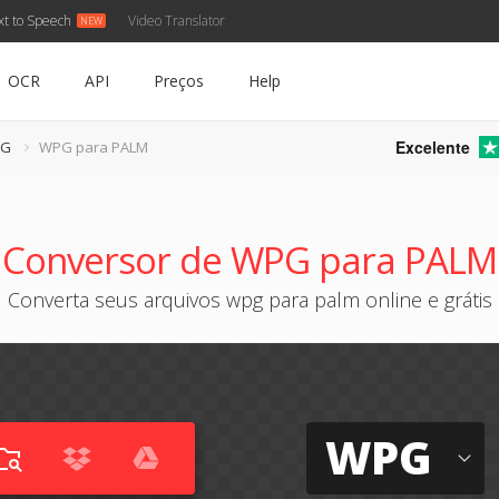
xt to Speech
Video Translator
OCR
API
Preços
Help
Excelente
PG
WPG para PALM
Conversor de WPG para PALM
Converta seus arquivos wpg para palm online e grátis
WPG