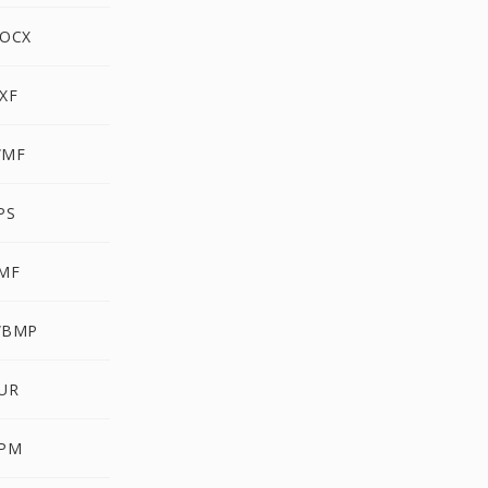
DOCX
XF
WMF
PS
EMF
WBMP
CUR
PPM