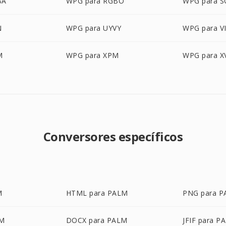
BA
WPG para RGBO
WPG para S
N
WPG para UYVY
WPG para V
M
WPG para XPM
WPG para X
Conversores específicos
M
HTML para PALM
PNG para 
LM
DOCX para PALM
JFIF para P