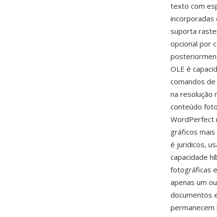
texto com esp
incorporadas 
suporta rast
opcional por 
posteriorment
OLE é capacid
comandos de 
na resolução 
conteúdo foto
WordPerfect n
gráficos mai
é juridicos, 
capacidade hí
fotográficas 
apenas um ou 
documentos em
permanecem l