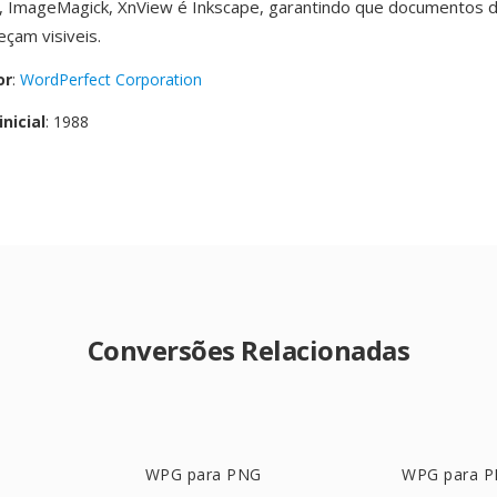
, ImageMagick, XnView é Inkscape, garantindo que documentos 
çam visiveis.
or
:
WordPerfect Corporation
nicial
: 1988
Conversões Relacionadas
WPG para PNG
WPG para 