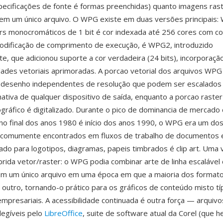
ecificações de fonte é formas preenchidas) quanto imagens ras
em um único arquivo. O WPG existe em duas versões principais:
ers monocromáticos de 1 bit é cor indexada até 256 cores com 
codificação de comprimento de execução, é WPG2, introduzido
e, que adicionou suporte a cor verdadeira (24 bits), incorporaçã
ades vetoriais aprimoradas. A porcao vetorial dos arquivos WP
desenho independentes de resolução que podem ser escalados
nativa de qualquer dispositivo de saída, enquanto a porcao raster
gráfico é digitalizado. Durante o pico de dominancia de mercado
o final dos anos 1980 é início dos anos 1990, o WPG era um do
s comumente encontrados em fluxos de trabalho de documentos 
usado para logotipos, diagramas, papeis timbrados é clip art. Uma
brida vetor/raster: o WPG podia combinar arte de linha escaláve
em um único arquivo em uma época em que a maioria dos formato
outro, tornando-o prático para os gráficos de conteúdo misto tí
presariais. A acessibilidade continuada é outra força — arqui
egíveis pelo
LibreOffice
, suite de software atual da Corel (que h