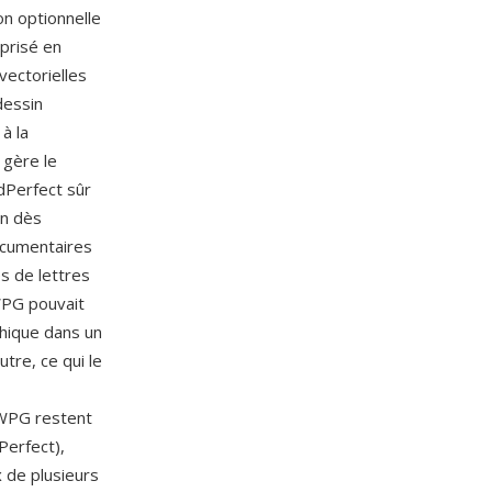
on optionnelle
 prisé en
vectorielles
dessin
à la
 gère le
dPerfect sûr
un dès
ocumentaires
es de lettres
 WPG pouvait
hique dans un
tre, ce qui le
s WPG restent
dPerfect),
 de plusieurs