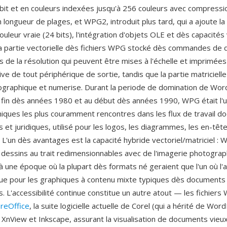
1 bit et en couleurs indexées jusqu'à 256 couleurs avec compressi
longueur de plages, et WPG2, introduit plus tard, qui a ajoute la
ouleur vraie (24 bits), l'intégration d'objets OLE et dès capacités 
a partie vectorielle dès fichiers WPG stocké dès commandes de 
 de la résolution qui peuvent être mises à l'échelle et imprimées 
ive de tout périphérique de sortie, tandis que la partie matricielle
graphique et numerise. Durant la periode de domination de Wor
a fin dès années 1980 et au début dès années 1990, WPG était l'
iques les plus couramment rencontres dans les flux de travail d
 et juridiques, utilisé pour les logos, les diagrammes, les en-têt
s. L'un dès avantages est la capacité hybride vectoriel/matriciel :
dessins au trait redimensionnables avec de l'imagerie photograp
 une époque où la plupart dès formats né geraient que l'un où l'au
que pour les graphiques à contenu mixte typiques dès documents
. L'accessibilité continue constitue un autre atout — les fichier
breOffice
, la suite logicielle actuelle de Corel (qui a hérité de Wor
XnView et Inkscape, assurant la visualisation de documents vieux