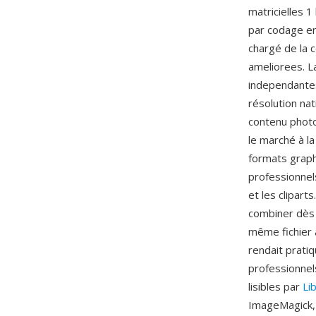
matricielles 
par codage en 
chargé de la c
ameliorees. L
independantes
résolution nat
contenu photo
le marché à l
formats graph
professionnels
et les clipart
combiner dès 
même fichier à
rendait prati
professionnels
lisibles par
Li
ImageMagick, 