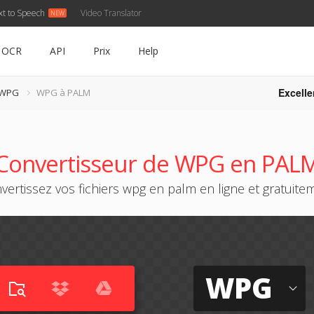
xt to Speech
Video Translator
OCR
API
Prix
Help
Excelle
 WPG
WPG à PALM
Convertisseur de WPG en PAL
vertissez vos fichiers wpg en palm en ligne et gratuite
WPG