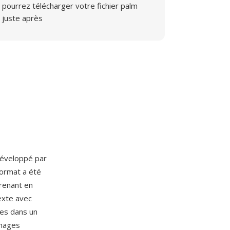
pourrez télécharger votre fichier palm
juste après
développé par
format a été
renant en
texte avec
ées dans un
images