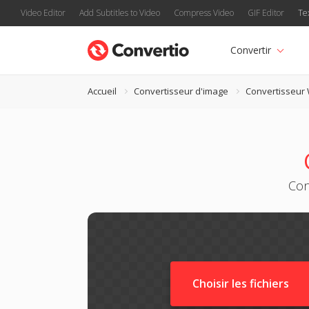
Video Editor
Add Subtitles to Video
Compress Video
GIF Editor
Te
Convertir
Accueil
Convertisseur d'image
Convertisseur
Con
Choisir les fichiers