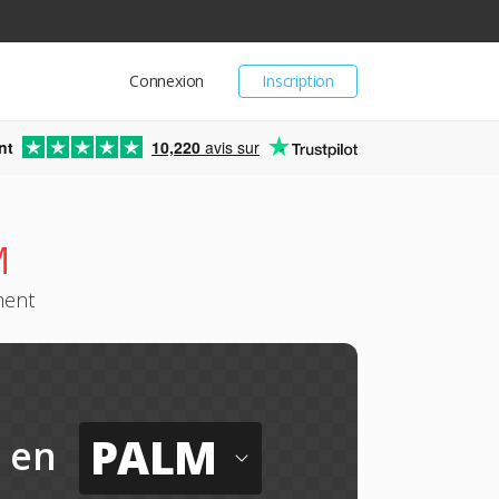
Connexion
Inscription
nt
10,220
avis sur
M
ment
PALM
en