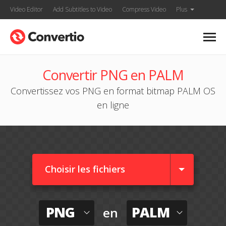
Video Editor
Add Subtitles to Video
Compress Video
Plus
Convertir PNG en PALM
Convertissez vos PNG en format bitmap PALM OS
en ligne
Choisir les fichiers
PNG
PALM
en