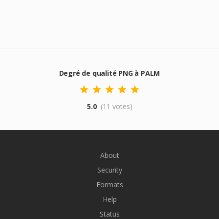
Degré de qualité PNG à PALM
5.0
(11 votes)
About
Security
Formats
Help
Status