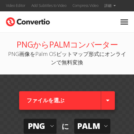
Video Editor
Add Subtitles to Video
Compress Video
詳細
PNGからPALMコンバーター
PNG画像をPalm OSビットマップ形式にオンライ
ンで無料変換
ファイルを選ぶ
PNG
PALM
に