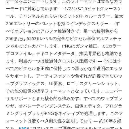
データをエンコードします。このフォーマットは豊富なカラ
ーモードに対応しています — 1/2/4/8/16ビットグレースケ
ール、チャンネルあたり8/16ビットのトゥルーカラー、最大
256エントリーのパレットを持つインデックスカラー — す
べてオプションのアルファ透過付きで、単一の透明色から
256または65536レベルの完全なピクセル単位アルファチャ
ンネルまでをカバーします。PNGはガンマ補正、ICCカラー
プロファイル、テキストメタデータ、推奨背景色も格納でき
ます。利点の一つは透過付きロスレス圧縮です — PNGはす
べてのピクセルを正確に保持しつつ滑らかな半透明のエッジ
をサポートし、アーティファクトや色ずれが許容できないウ
ェブグラフィックス、UI要素、ロゴ、スクリーンショット、
その他の画像の標準フォーマットとなっています。ユニバー
サルサポートもまた核心的な強みです。すべてのウェブブラ
ウザ、オペレーティングシステム、画像エディタ、プログラ
ミングライブラリがPNGをネイティブで処理します。このフ
ォーマットは驚くべき耐久性を証明しており — 約30年を経
ても、
PNG
はロスレスウェブ画像のデフォルトフォーマット