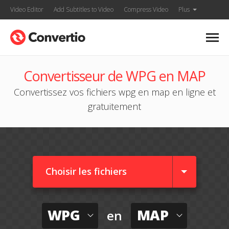
Video Editor
Add Subtitles to Video
Compress Video
Plus
Convertisseur de WPG en MAP
Convertissez vos fichiers wpg en map en ligne et
gratuitement
Choisir les fichiers
WPG
MAP
en