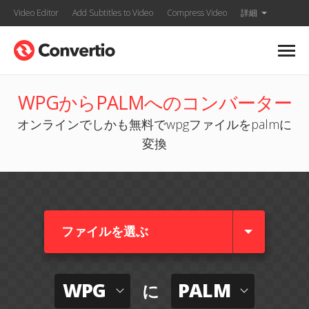
Video Editor
Add Subtitles to Video
Compress Video
詳細
WPGからPALMへのコンバーター
オンラインでしかも無料でwpgファイルをpalmに
変換
ファイルを選ぶ
WPG
PALM
に