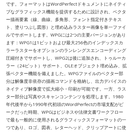
です。フォーマットはWordPerfectドキュメントにネイティ
ブなグラフィックス機能を提供するために設計され、ベクタ
ー描画要素（線、曲線、多角形、フォント指定付きテキス
ト、塗りつぶし図形）と埋め込みラスター画像を単一ファイ
ルでサポートします。WPGには2つの主要バージョンがあり
ます：WPG1は1ビットおよび最大256色のインデックスカ
ラーラスターをオプションのランレングスエンコーディング
圧縮付きでサポートし、WPG2は後に追加され、トゥルーカ
ラー（24ビット）サポート、OLEオブジェクト埋め込み、拡
張ベクター機能を備えました。WPGファイルのベクター部
分は解像度非依存の描画コマンドを格納し、出力デバイスの
ネイティブ解像度で拡大縮小・印刷が可能です。一方、ラス
ター部分は写真やスキャンコンテンツを処理します。1980
年代後半から1990年代初頭のWordPerfectの市場支配がピ
ークだった時期、WPGはビジネスや法律文書ワークフロー
で最も一般的に使用されるグラフィックスフォーマットの一
つであり、ロゴ、図表、レターヘッド、クリップアートに使