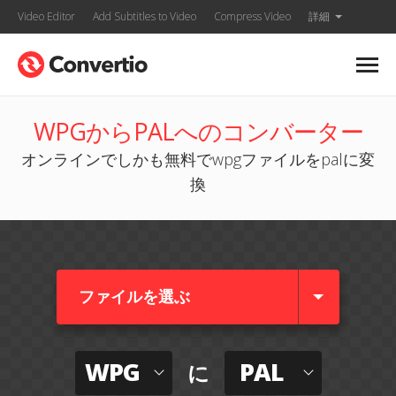
Video Editor
Add Subtitles to Video
Compress Video
詳細
WPGからPALへのコンバーター
オンラインでしかも無料でwpgファイルをpalに変
換
ファイルを選ぶ
WPG
PAL
に