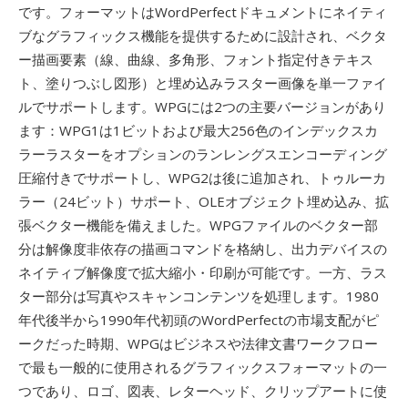
です。フォーマットはWordPerfectドキュメントにネイティ
ブなグラフィックス機能を提供するために設計され、ベクタ
ー描画要素（線、曲線、多角形、フォント指定付きテキス
ト、塗りつぶし図形）と埋め込みラスター画像を単一ファイ
ルでサポートします。WPGには2つの主要バージョンがあり
ます：WPG1は1ビットおよび最大256色のインデックスカ
ラーラスターをオプションのランレングスエンコーディング
圧縮付きでサポートし、WPG2は後に追加され、トゥルーカ
ラー（24ビット）サポート、OLEオブジェクト埋め込み、拡
張ベクター機能を備えました。WPGファイルのベクター部
分は解像度非依存の描画コマンドを格納し、出力デバイスの
ネイティブ解像度で拡大縮小・印刷が可能です。一方、ラス
ター部分は写真やスキャンコンテンツを処理します。1980
年代後半から1990年代初頭のWordPerfectの市場支配がピ
ークだった時期、WPGはビジネスや法律文書ワークフロー
で最も一般的に使用されるグラフィックスフォーマットの一
つであり、ロゴ、図表、レターヘッド、クリップアートに使