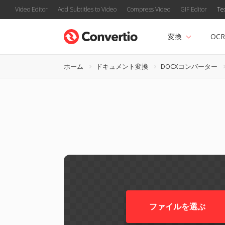
Video Editor
Add Subtitles to Video
Compress Video
GIF Editor
Te
変換
OCR
ホーム
ドキュメント変換
DOCXコンバーター
ファイルを選ぶ