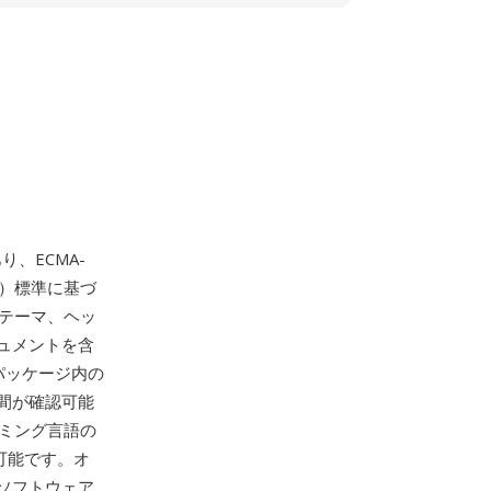
、ECMA-
XML）標準に基づ
、テーマ、ヘッ
ュメントを含
パッケージ内の
間が確認可能
ラミング言語の
可能です。オ
ソフトウェア