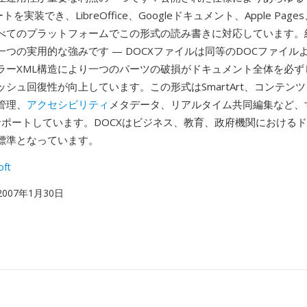
トを実装でき、LibreOffice、Googleドキュメント、Apple Pag
べてのプラットフォームでこの形式の読み書きに対応しています。組
一つの実用的な強みです — DOCXファイルは同等のDOCファイル
ラーXML構造により一つのパーツの破損がドキュメント全体を必ず
シュ回復性が向上しています。この形式はSmartArt、コンテン
管理、
アクセシビリティ
メタデータ、リアルタイム共同編集など、
をサポートしています。DOCXはビジネス、教育、政府機関における
標準となっています。
oft
 2007年1月30日