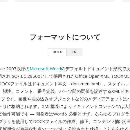
フォーマットについて
DOCX
PAL
ice 2007以降の
Microsoft Word
のデフォルトドキュメント形式であり
されISO/IEC 29500として採用されたOffice Open XML（OO
OCXファイルはドキュメント本文（document.xml）、スタイル
、脚注、コメント、番号定義、パーツ間の関係を記述するXMLドキ
カイブです。画像や埋め込みオブジェクトなどのメディアアセットは
トリに格納されます。XML構造によりドキュメントコンテンツは人
で操作可能です — 開発者はWordを必要とせず、あらゆるプログ
イブラリを使用してDOCXファイルの作成、修正、コンテンツ抽出が
互運用性が重要な利点の一つです：公開された仕様によりあらゆる