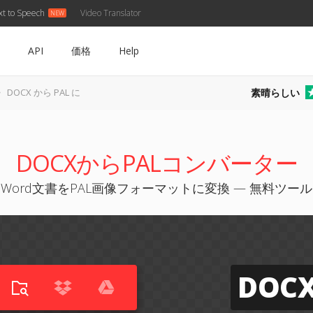
xt to Speech
Video Translator
API
価格
Help
素晴らしい
DOCX から PAL に
DOCXからPALコンバーター
Word文書をPAL画像フォーマットに変換 — 無料ツール
DOC