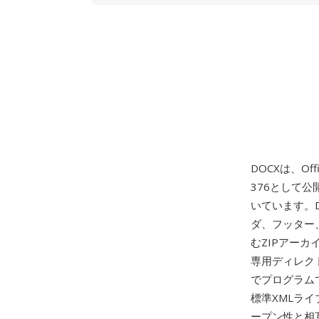
DOCXは、Off
376として公開
いています。D
ダ、フッター
むZIPアー
専用ディレク
でプログラム
標準XMLラ
ープン性と相