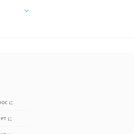
DOC に
PPT に