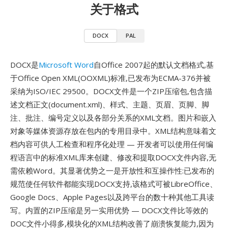
关于格式
DOCX
PAL
DOCX是
Microsoft Word
自Office 2007起的默认文档格式,基
于Office Open XML(OOXML)标准,已发布为ECMA-376并被
采纳为ISO/IEC 29500。DOCX文件是一个ZIP压缩包,包含描
述文档正文(document.xml)、样式、主题、页眉、页脚、脚
注、批注、编号定义以及各部分关系的XML文档。图片和嵌入
对象等媒体资源存放在包内的专用目录中。XML结构意味着文
档内容可供人工检查和程序化处理 — 开发者可以使用任何编
程语言中的标准XML库来创建、修改和提取DOCX文件内容,无
需依赖Word。其显著优势之一是开放性和互操作性:已发布的
规范使任何软件都能实现DOCX支持,该格式可被LibreOffice、
Google Docs、Apple Pages以及跨平台的数十种其他工具读
写。内置的ZIP压缩是另一实用优势 — DOCX文件比等效的
DOC文件小得多,模块化的XML结构改善了崩溃恢复能力,因为