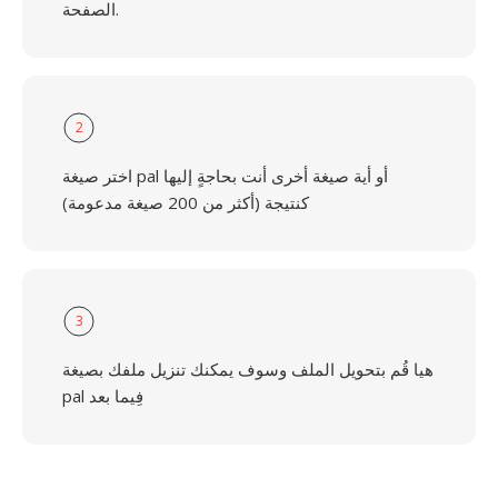
الصفحة.
2
اختر صيغة pal أو أية صيغة أخرى أنت بحاجةٍ إليها
كنتيجة (أكثر من 200 صيغة مدعومة)
3
هيا قُم بتحويل الملف وسوف يمكنك تنزيل ملفك بصيغة
pal فِيما بعد