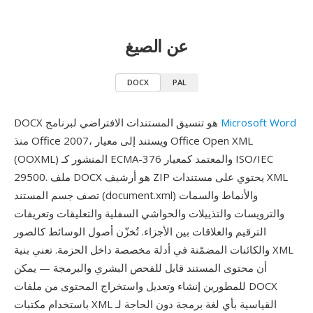
عن الصيغ
DOCX
PAL
Microsoft Word
DOCX هو تنسيق المستندات الافتراضي لبرنامج
منذ Office 2007، ويستند إلى معيار Office Open XML
(OOXML) المنشور كـ ECMA-376 والمعتمد كمعيار ISO/IEC
29500. ملف DOCX هو أرشيف ZIP يحتوي على مستندات XML
تصف جسم المستند (document.xml) والأنماط والسمات
والترويسات والتذييلات والحواشي السفلية والتعليقات وتعريفات
الترقيم والعلاقات بين الأجزاء. تُخزّن أصول الوسائط كالصور
والكائنات المضمّنة في أدلة مخصصة داخل الحزمة. تعني بنية XML
أن محتوى المستند قابل للفحص البشري والبرمجة — يمكن
للمطورين إنشاء وتعديل واستخراج المحتوى من ملفات DOCX
باستخدام مكتبات XML القياسية بأي لغة برمجة دون الحاجة لـ