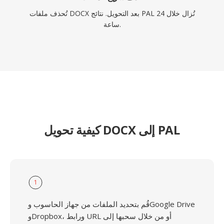
تُحذف ملفات DOCX بعد التحويل. نتائج PAL تُزال خلال 24
ساعة.
كيفية تحويل DOCX إلى PAL
1
قُم بتحديد الملفات من جهاز الحاسوب وGoogle Drive
وDropbox، ورابط URL أو من خلال سحبها إلى