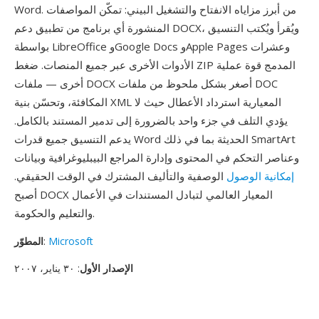
Word. من أبرز مزاياه الانفتاح والتشغيل البيني: تمكّن المواصفات
المنشورة أي برنامج من تطبيق دعم DOCX، ويُقرأ ويُكتب التنسيق
بواسطة LibreOffice وGoogle Docs وApple Pages وعشرات
الأدوات الأخرى عبر جميع المنصات. ضغط ZIP المدمج قوة عملية
أخرى — ملفات DOCX أصغر بشكل ملحوظ من ملفات DOC
المكافئة، وتحسّن بنية XML المعيارية استرداد الأعطال حيث لا
يؤدي التلف في جزء واحد بالضرورة إلى تدمير المستند بالكامل.
يدعم التنسيق جميع قدرات Word الحديثة بما في ذلك SmartArt
وعناصر التحكم في المحتوى وإدارة المراجع البيبليوغرافية وبيانات
إمكانية الوصول
الوصفية والتأليف المشترك في الوقت الحقيقي.
أصبح DOCX المعيار العالمي لتبادل المستندات في الأعمال
والتعليم والحكومة.
Microsoft
:
المطوّر
الإصدار الأول
: ٣٠ يناير، ٢٠٠٧