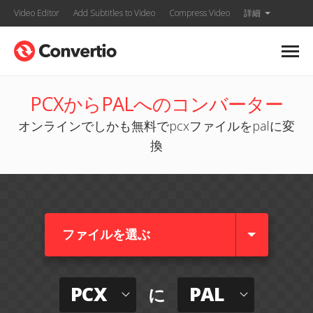
Video Editor
Add Subtitles to Video
Compress Video
詳細
PCXからPALへのコンバーター
オンラインでしかも無料でpcxファイルをpalに変
換
ファイルを選ぶ
PCX
PAL
に