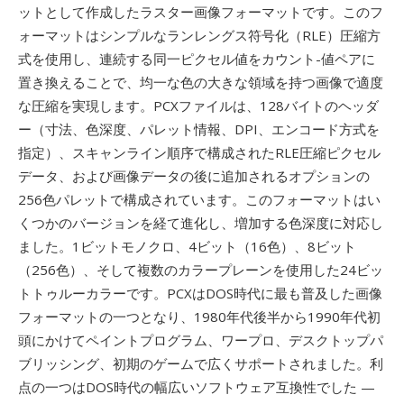
ットとして作成したラスター画像フォーマットです。このフ
ォーマットはシンプルなランレングス符号化（RLE）圧縮方
式を使用し、連続する同一ピクセル値をカウント-値ペアに
置き換えることで、均一な色の大きな領域を持つ画像で適度
な圧縮を実現します。PCXファイルは、128バイトのヘッダ
ー（寸法、色深度、パレット情報、DPI、エンコード方式を
指定）、スキャンライン順序で構成されたRLE圧縮ピクセル
データ、および画像データの後に追加されるオプションの
256色パレットで構成されています。このフォーマットはい
くつかのバージョンを経て進化し、増加する色深度に対応し
ました。1ビットモノクロ、4ビット（16色）、8ビット
（256色）、そして複数のカラープレーンを使用した24ビッ
トトゥルーカラーです。PCXはDOS時代に最も普及した画像
フォーマットの一つとなり、1980年代後半から1990年代初
頭にかけてペイントプログラム、ワープロ、デスクトップパ
ブリッシング、初期のゲームで広くサポートされました。利
点の一つはDOS時代の幅広いソフトウェア互換性でした —