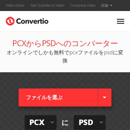
Video Editor
Add Subtitles to Video
Compress Video
詳細
PCXからPSDへのコンバーター
オンラインでしかも無料でpcxファイルをpsdに変
換
ファイルを選ぶ
PCX
PSD
に