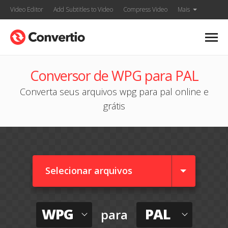
Video Editor
Add Subtitles to Video
Compress Video
Mais
Conversor de WPG para PAL
Converta seus arquivos wpg para pal online e
grátis
Selecionar arquivos
WPG
PAL
para