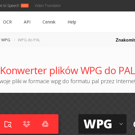
xt to Speech
Video Translator
OCR
API
Cennik
Help
Znakomit
r WPG
WPG do PAL
Konwerter plików WPG do PAL
oje pliki w formacie wpg do formatu pal przez Internet
WPG