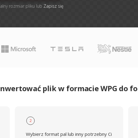
alny rozmiar pliku lub
Zapisz się
onwertować plik w formacie WPG do f
2
Wybierz format pal lub inny potrzebny Ci