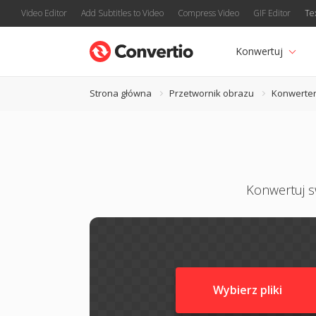
Video Editor
Add Subtitles to Video
Compress Video
GIF Editor
Te
Konwertuj
Strona główna
Przetwornik obrazu
Konwerte
Konwertuj sw
Wybierz pliki