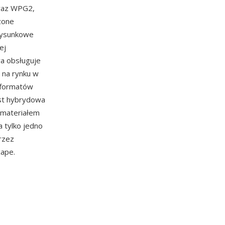
oraz WPG2,
zone
rysunkowe
ej
wa obsługuje
 na rynku w
h formatów
est hybrydowa
 materiałem
 tylko jedno
przez
cape.