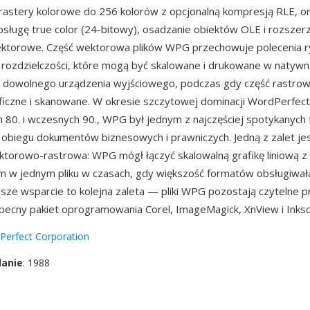
rastery kolorowe do 256 kolorów z opcjonalną kompresją RLE, 
bsługę true color (24-bitowy), osadzanie obiektów OLE i rozszer
ektorowe. Część wektorowa plików WPG przechowuje polecenia 
 rozdzielczości, które mogą być skalowane i drukowane w natywn
i dowolnego urządzenia wyjściowego, podczas gdy część rastro
aficzne i skanowane. W okresie szczytowej dominacji WordPerfect
h 80. i wczesnych 90., WPG był jednym z najczęściej spotykanyc
 obiegu dokumentów biznesowych i prawniczych. Jedną z zalet j
torowo-rastrowa: WPG mógł łączyć skalowalną grafikę liniową z
m w jednym pliku w czasach, gdy większość formatów obsługiwała
alsze wsparcie to kolejna zaleta — pliki WPG pozostają czytelne 
obecny pakiet oprogramowania Corel, ImageMagick, XnView i Inks
Perfect Corporation
danie
: 1988