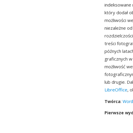
indeksowane 
który dodał o
możliwości w
niezależne od
rozdzielczośc
treści fotogr
późnych latac
graficznych w
możliwość wek
fotograficzny
lub drugie. D
LibreOffice
, 
Twórca
:
Word
Pierwsze wy