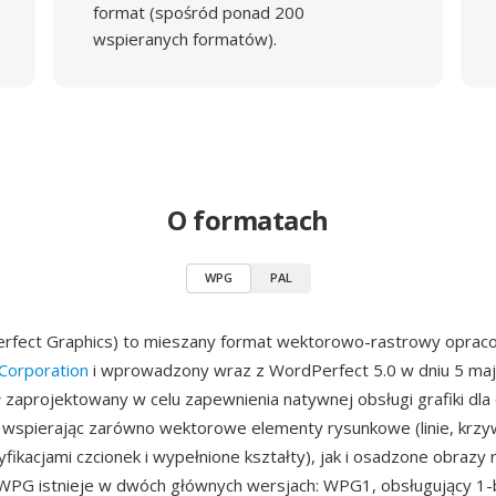
format (spośród ponad 200
wspieranych formatów).
O formatach
WPG
PAL
fect Graphics) to mieszany format wektorowo-rastrowy oprac
Corporation
i wprowadzony wraz z WordPerfect 5.0 w dniu 5 maj
 zaprojektowany w celu zapewnienia natywnej obsługi grafiki d
wspierając zarówno wektorowe elementy rysunkowe (linie, krzyw
yfikacjami czcionek i wypełnione kształty), jak i osadzone obrazy
 WPG istnieje w dwóch głównych wersjach: WPG1, obsługujący 1-