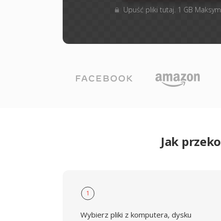
Upuść pliki tutaj. 1 GB Maksym
Jak przek
1
Wybierz pliki z komputera, dysku