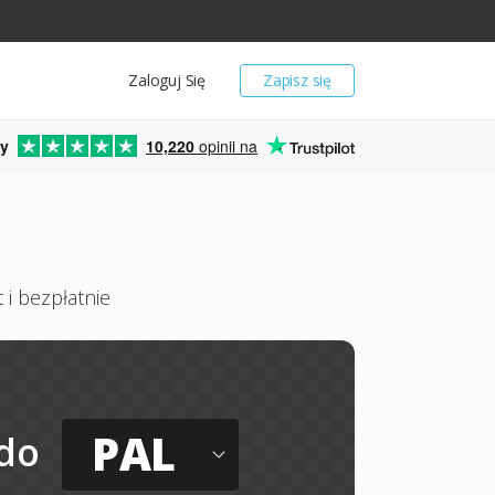
Zaloguj Się
Zapisz się
y
10,220
opinii na
 i bezpłatnie
PAL
do