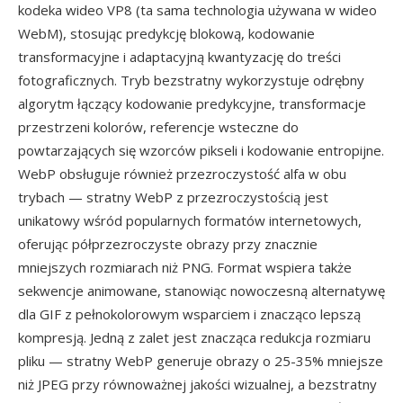
kodeka wideo VP8 (ta sama technologia używana w wideo
WebM), stosując predykcję blokową, kodowanie
transformacyjne i adaptacyjną kwantyzację do treści
fotograficznych. Tryb bezstratny wykorzystuje odrębny
algorytm łączący kodowanie predykcyjne, transformacje
przestrzeni kolorów, referencje wsteczne do
powtarzających się wzorców pikseli i kodowanie entropijne.
WebP obsługuje również przezroczystość alfa w obu
trybach — stratny WebP z przezroczystością jest
unikatowy wśród popularnych formatów internetowych,
oferując półprzezroczyste obrazy przy znacznie
mniejszych rozmiarach niż PNG. Format wspiera także
sekwencje animowane, stanowiąc nowoczesną alternatywę
dla GIF z pełnokolorowym wsparciem i znacząco lepszą
kompresją. Jedną z zalet jest znacząca redukcja rozmiaru
pliku — stratny WebP generuje obrazy o 25-35% mniejsze
niż JPEG przy równoważnej jakości wizualnej, a bezstratny