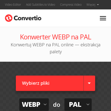
Video Editor
Add Subtitles to Video
Compress Video
Więcej
Konwerter WEBP na PAL
Konwertuj WEBP na PAL online — ekstrakcja
palety
Wybierz pliki
WEBP
PAL
do