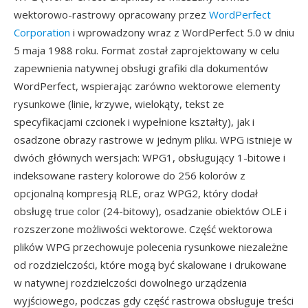
wektorowo-rastrowy opracowany przez
WordPerfect
Corporation
i wprowadzony wraz z WordPerfect 5.0 w dniu
5 maja 1988 roku. Format został zaprojektowany w celu
zapewnienia natywnej obsługi grafiki dla dokumentów
WordPerfect, wspierając zarówno wektorowe elementy
rysunkowe (linie, krzywe, wielokąty, tekst ze
specyfikacjami czcionek i wypełnione kształty), jak i
osadzone obrazy rastrowe w jednym pliku. WPG istnieje w
dwóch głównych wersjach: WPG1, obsługujący 1-bitowe i
indeksowane rastery kolorowe do 256 kolorów z
opcjonalną kompresją RLE, oraz WPG2, który dodał
obsługę true color (24-bitowy), osadzanie obiektów OLE i
rozszerzone możliwości wektorowe. Część wektorowa
plików WPG przechowuje polecenia rysunkowe niezależne
od rozdzielczości, które mogą być skalowane i drukowane
w natywnej rozdzielczości dowolnego urządzenia
wyjściowego, podczas gdy część rastrowa obsługuje treści