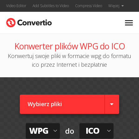
Video Editor
Add Subtitles to Video
Compress Video
Więcej
Konwerter plików WPG do ICO
Konwertuj swoje pliki w formacie wpg do formatu
ico przez Internet i bezpłatnie
Wybierz pliki
WPG
ICO
do