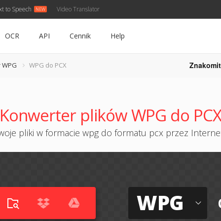
xt to Speech
Video Translator
OCR
API
Cennik
Help
Znakomit
r WPG
WPG do PCX
Konwerter plików WPG do PC
oje pliki w formacie wpg do formatu pcx przez Internet
WPG