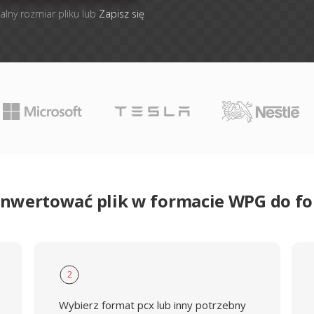
alny rozmiar pliku lub
Zapisz się
onwertować plik w formacie WPG do f
2
Wybierz format pcx lub inny potrzebny