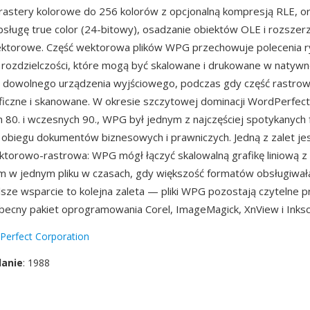
rastery kolorowe do 256 kolorów z opcjonalną kompresją RLE, 
bsługę true color (24-bitowy), osadzanie obiektów OLE i rozszer
ektorowe. Część wektorowa plików WPG przechowuje polecenia 
 rozdzielczości, które mogą być skalowane i drukowane w natywn
i dowolnego urządzenia wyjściowego, podczas gdy część rastro
aficzne i skanowane. W okresie szczytowej dominacji WordPerfect
h 80. i wczesnych 90., WPG był jednym z najczęściej spotykanyc
 obiegu dokumentów biznesowych i prawniczych. Jedną z zalet j
torowo-rastrowa: WPG mógł łączyć skalowalną grafikę liniową z
m w jednym pliku w czasach, gdy większość formatów obsługiwała
alsze wsparcie to kolejna zaleta — pliki WPG pozostają czytelne 
obecny pakiet oprogramowania Corel, ImageMagick, XnView i Inks
Perfect Corporation
danie
: 1988