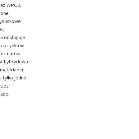
oraz WPG2,
zone
rysunkowe
ej
wa obsługuje
 na rynku w
h formatów
est hybrydowa
 materiałem
 tylko jedno
przez
cape.