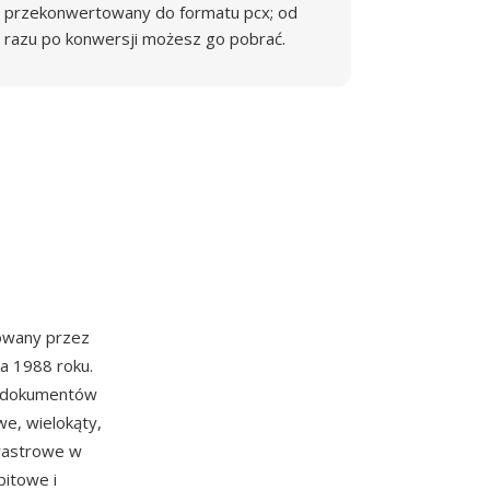
przekonwertowany do formatu pcx; od
razu po konwersji możesz go pobrać.
owany przez
a 1988 roku.
la dokumentów
e, wielokąty,
 rastrowe w
bitowe i