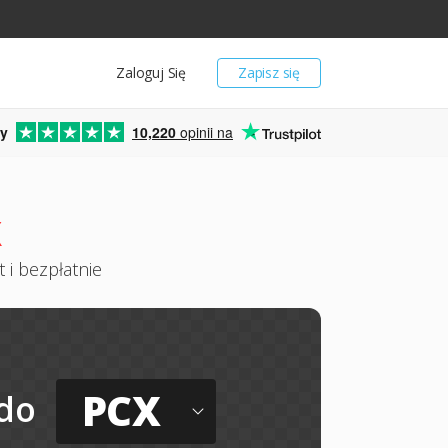
Zaloguj Się
Zapisz się
y
10,220
opinii na
X
 i bezpłatnie
PCX
do