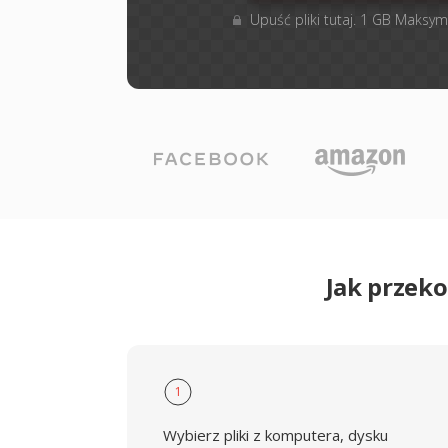
Upuść pliki tutaj. 1 GB Maksym
Jak przek
1
Wybierz pliki z komputera, dysku