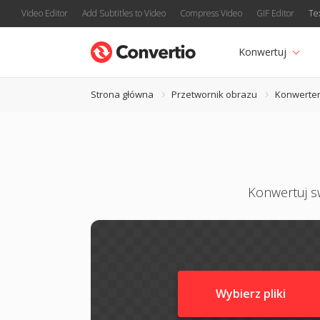
Video Editor
Add Subtitles to Video
Compress Video
GIF Editor
Te
Konwertuj
Strona główna
Przetwornik obrazu
Konwerte
Konwertuj sw
Wybierz pliki