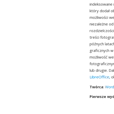
indeksowane 
który dodał o
możliwości w
niezależne od
rozdzielczośc
treści fotogr
późnych latac
graficznych w
możliwość wek
fotograficzny
lub drugie. D
LibreOffice
, 
Twórca
:
Word
Pierwsze wy