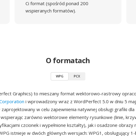
Ci format (spośród ponad 200
wspieranych formatów).
O formatach
WPG
PCX
fect Graphics) to mieszany format wektorowo-rastrowy oprac
Corporation
i wprowadzony wraz z WordPerfect 5.0 w dniu 5 maj
 zaprojektowany w celu zapewnienia natywnej obsługi grafiki d
wspierając zarówno wektorowe elementy rysunkowe (linie, krzyw
yfikacjami czcionek i wypełnione kształty), jak i osadzone obrazy
 WPG istnieje w dwóch głównych wersjach: WPG1, obsługujący 1-