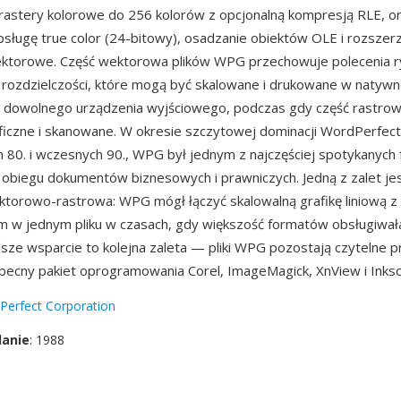
rastery kolorowe do 256 kolorów z opcjonalną kompresją RLE, 
bsługę true color (24-bitowy), osadzanie obiektów OLE i rozszer
ektorowe. Część wektorowa plików WPG przechowuje polecenia 
 rozdzielczości, które mogą być skalowane i drukowane w natywn
i dowolnego urządzenia wyjściowego, podczas gdy część rastro
aficzne i skanowane. W okresie szczytowej dominacji WordPerfect
h 80. i wczesnych 90., WPG był jednym z najczęściej spotykanyc
 obiegu dokumentów biznesowych i prawniczych. Jedną z zalet j
torowo-rastrowa: WPG mógł łączyć skalowalną grafikę liniową z
m w jednym pliku w czasach, gdy większość formatów obsługiwała
alsze wsparcie to kolejna zaleta — pliki WPG pozostają czytelne 
obecny pakiet oprogramowania Corel, ImageMagick, XnView i Inks
Perfect Corporation
danie
: 1988