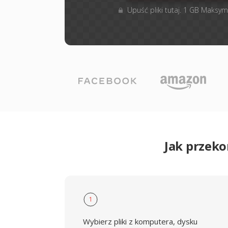
Upuść pliki tutaj. 1 GB Maksym
Jak przek
1
Wybierz pliki z komputera, dysku