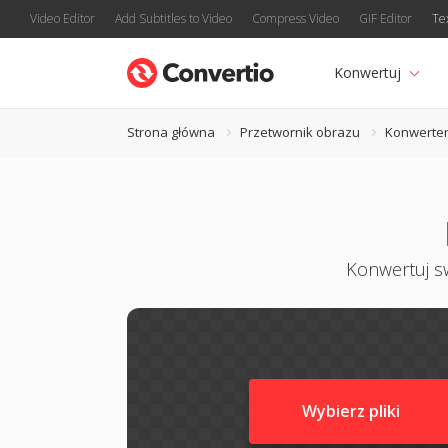
Video Editor
Add Subtitles to Video
Compress Video
GIF Editor
Te
Konwertuj
Strona główna
Przetwornik obrazu
Konwerte
Konwertuj sw
Wybierz pliki