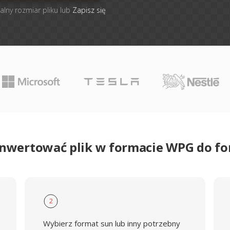
alny rozmiar pliku lub
Zapisz się
onwertować plik w formacie WPG do f
2
Wybierz format sun lub inny potrzebny