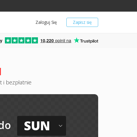
Zaloguj Się
Zapisz się
y
10,220
opinii na
N
 i bezpłatnie
SUN
do