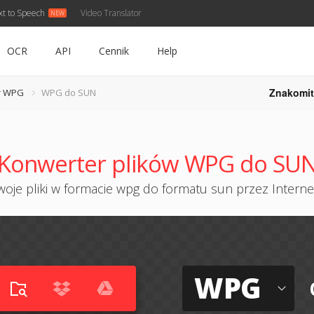
xt to Speech
Video Translator
OCR
API
Cennik
Help
Znakomit
r WPG
WPG do SUN
Konwerter plików WPG do SU
oje pliki w formacie wpg do formatu sun przez Internet
WPG