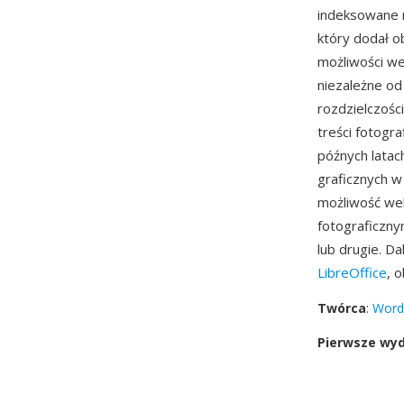
indeksowane 
który dodał o
możliwości w
niezależne od
rozdzielczośc
treści fotogr
późnych latac
graficznych w
możliwość wek
fotograficzny
lub drugie. D
LibreOffice
, 
Twórca
:
Word
Pierwsze wy