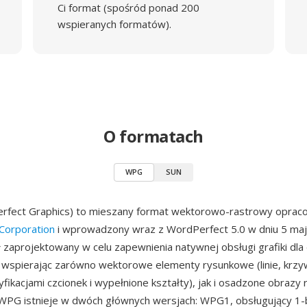
Ci format (spośród ponad 200
wspieranych formatów).
O formatach
WPG
SUN
fect Graphics) to mieszany format wektorowo-rastrowy oprac
Corporation
i wprowadzony wraz z WordPerfect 5.0 w dniu 5 maj
 zaprojektowany w celu zapewnienia natywnej obsługi grafiki d
wspierając zarówno wektorowe elementy rysunkowe (linie, krzyw
yfikacjami czcionek i wypełnione kształty), jak i osadzone obrazy
 WPG istnieje w dwóch głównych wersjach: WPG1, obsługujący 1-