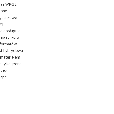
oraz WPG2,
zone
rysunkowe
ej
wa obsługuje
 na rynku w
h formatów
est hybrydowa
 materiałem
 tylko jedno
przez
cape.