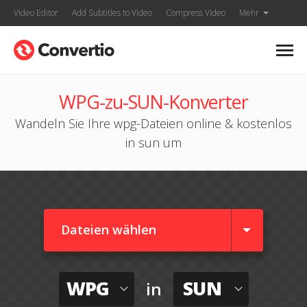
Video Editor
Add Subtitles to Video
Compress Video
Mehr
WPG-zu-SUN-Konverter
Wandeln Sie Ihre wpg-Dateien online & kostenlos
in sun um
Dateien wählen
WPG
SUN
in