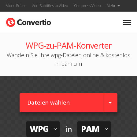
Video Editor
Add Subtitles to Video
Compress Video
Mehr
WPG-zu-PAM-Konverter
Wandeln Sie Ihre wpg-Dateien online & kostenlos
in pam um
Dateien wählen
WPG
PAM
in