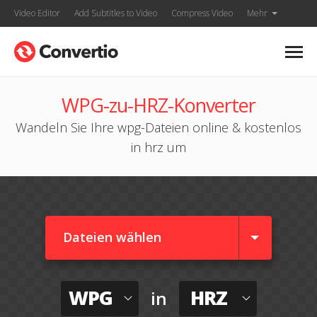
Video Editor
Add Subtitles to Video
Compress Video
Mehr
WPG-zu-HRZ-Konverter
Wandeln Sie Ihre wpg-Dateien online & kostenlos
in hrz um
Dateien wählen
WPG
HRZ
in